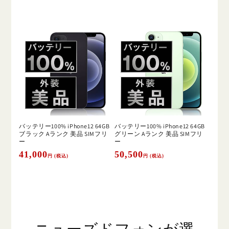
価
価
格
格
バッテリー100% iPhone12 64GB
バッテリー100% iPhone12 64GB
ブラック Aランク 美品 SIMフリ
グリーン Aランク 美品 SIMフリ
ー
ー
通
41,000
通
50,500
円 (税込)
円 (税込)
常
常
価
価
格
格