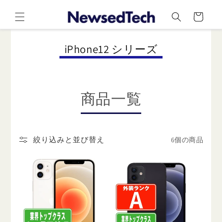
コンテ
カ
ンツに
ー
進む
ト
コ
iPhone12 シリーズ
レ
ク
シ
商品一覧
ョ
ン
:
6個の商品
絞り込みと並び替え