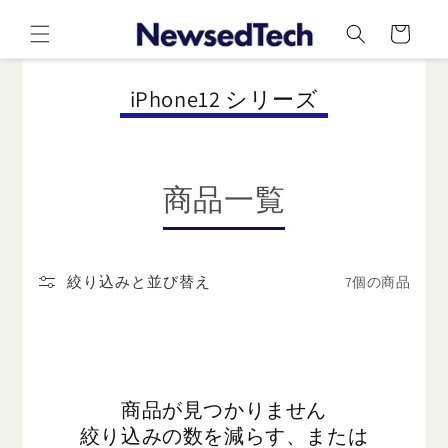
コンテ
カ
ンツに
ー
進む
ト
コ
iPhone12 シリーズ
レ
ク
シ
商品一覧
ョ
ン
:
7個の商品
絞り込みと並び替え
商品が見つかりません
絞り込みの数を減らす、または