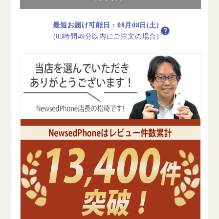
リ
リ
ー
ー
100%
100%
最短お届け可能日
:
08月08日(土)
iPhone12
iPhone12
(03時間49分以内にご注文の場合)
64GB
64GB
RED
RED
A
A
ラ
ラ
ン
ン
ク
ク
美
美
品
品
SIM
SIM
フ
フ
リ
リ
ー
ー
の
の
数
数
量
量
を
を