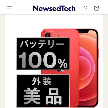
コンテ
カ
ンツに
ー
進む
ト
商品情
報にス
キップ