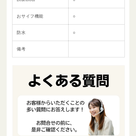
おサイフ機能
○
防水
○
備考