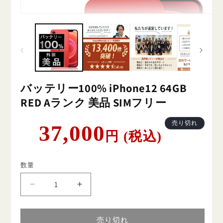
バッテリー100% iPhone12 64GB
RED Aランク 美品 SIMフリー
通
売り切れ
37,000
円 (税込)
常
価
格
数量
バ
バ
ッ
ッ
テ
テ
売り切れ