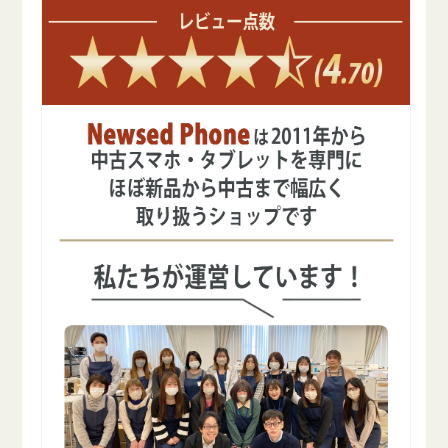
減
増
ら
や
す
す