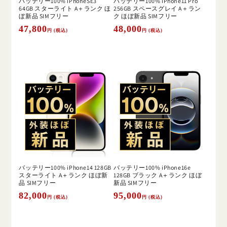
バッテリー100% iPhoneSE3
バッテリー100% iPhone11 Pro
64GB スターライト A＋ランク ほ
256GB スペースグレイ A＋ラン
ぼ新品 SIMフリー
ク ほぼ新品 SIMフリー
通
47,800
通
48,000
円 (税込)
円 (税込)
常
常
価
価
格
格
バッテリー100% iPhone14 128GB
バッテリー100% iPhone16e
スターライト A＋ランク ほぼ新
128GB ブラック A＋ランク ほぼ
品 SIMフリー
新品 SIMフリー
通
82,000
通
95,000
円 (税込)
円 (税込)
常
常
価
価