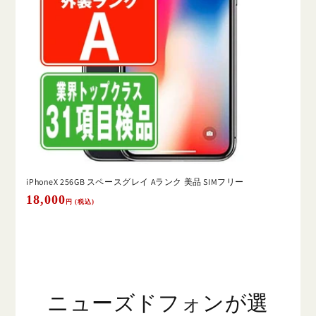
iPhoneX 256GB スペースグレイ Aランク 美品 SIMフリー
通
18,000
円 (税込)
常
価
格
ニューズドフォンが選