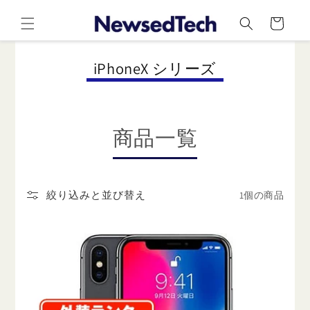
コンテ
カ
ンツに
ー
進む
ト
コ
iPhoneX シリーズ
レ
ク
シ
商品一覧
ョ
ン
:
1個の商品
絞り込みと並び替え