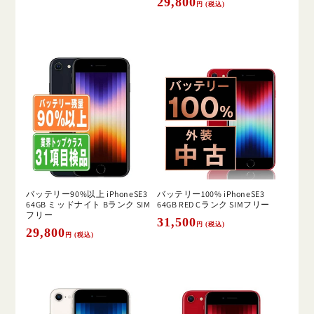
通
29,800
円 (税込)
常
常
価
価
格
格
バッテリー90%以上 iPhoneSE3
バッテリー100% iPhoneSE3
64GB ミッドナイト Bランク SIM
64GB RED Cランク SIMフリー
フリー
通
31,500
円 (税込)
通
29,800
円 (税込)
常
常
価
価
格
格