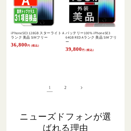
iPhoneSE3 128GB スターライト A
バッテリー100% iPhoneSE3
ランク 美品 SIMフリー
64GB RED Aランク 美品 SIMフリ
ー
通
36,800
円 (税込)
通
39,800
円 (税込)
常
常
価
価
格
格
1
2
ニューズドフォンが選
ばれる理由