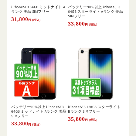
iPhoneSE3 64GB ミッドナイト A
バッテリー90%以上 iPhoneSE3
ランク 美品 SIMフリー
64GB スターライト Aランク 美品
SIMフリー
通
31,800
円 (税込)
通
33,800
円 (税込)
常
常
価
価
格
格
バッテリー90%以上 iPhoneSE3
iPhoneSE3 128GB スターライト
64GB ミッドナイト Aランク 美品
Bランク SIMフリー
SIMフリー
通
35,800
円 (税込)
通
33,800
円 (税込)
常
常
価