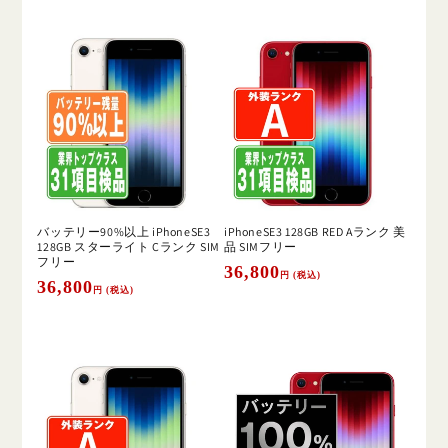
価
格
格
バッテリー90%以上 iPhoneSE3
iPhoneSE3 128GB RED Aランク 美
128GB スターライト Cランク SIM
品 SIMフリー
フリー
通
36,800
円 (税込)
通
36,800
円 (税込)
常
常
価
価
格
格