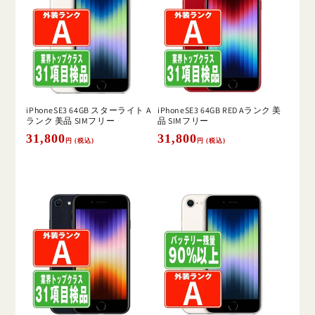
iPhoneSE3 64GB スターライト A
iPhoneSE3 64GB RED Aランク 美
ランク 美品 SIMフリー
品 SIMフリー
通
31,800
通
31,800
円 (税込)
円 (税込)
常
常
価
価
格
格