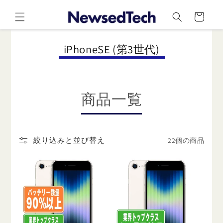
コンテ
カ
ンツに
ー
進む
ト
コ
iPhoneSE (第3世代)
レ
ク
シ
商品一覧
ョ
ン
:
22個の商品
絞り込みと並び替え