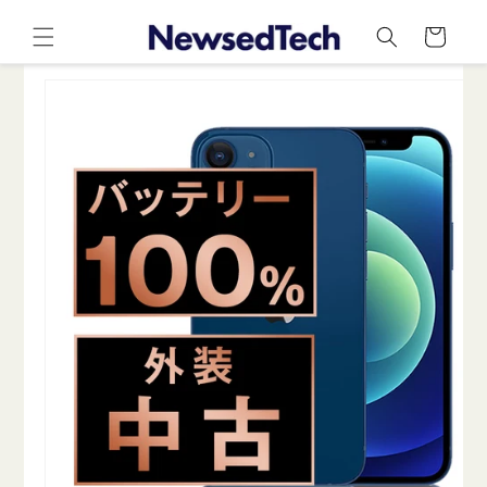
コンテ
カ
ンツに
ー
進む
ト
商品情
報にス
キップ