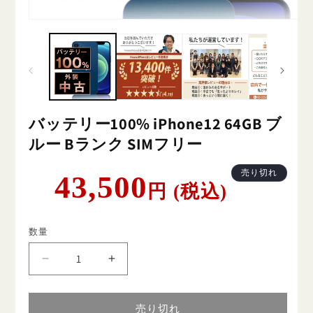
バッテリー100% iPhone12 64GB ブ
ルー Bランク SIMフリー
通
売り切れ
43,500
円 (税込)
常
価
格
数量
バ
バ
ッ
ッ
テ
テ
売り切れ