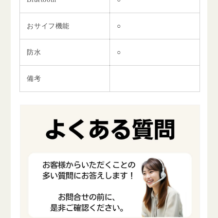
おサイフ機能
○
防水
○
備考