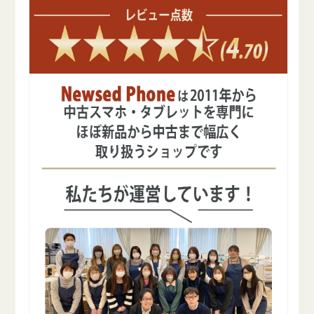
減
増
ら
や
す
す