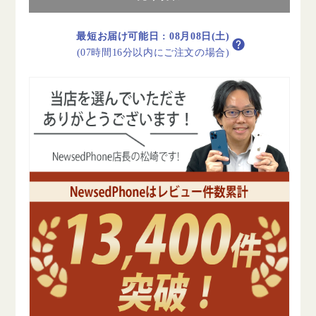
リ
リ
ー
ー
100%
100%
最短お届け可能日
:
08月08日(土)
iPhone12
iPhone12
(07時間16分以内にご注文の場合)
64GB
64GB
ブ
ブ
ル
ル
ー
ー
B
B
ラ
ラ
ン
ン
ク
ク
SIM
SIM
フ
フ
リ
リ
ー
ー
の
の
数
数
量
量
を
を