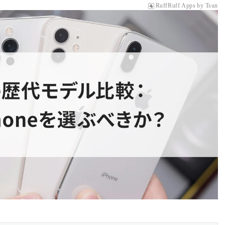
RuffRuff Apps
by
Tsun