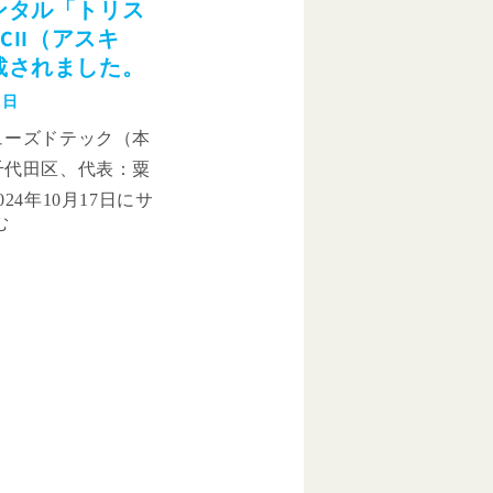
ンタル「トリス
CII（アスキ
載されました。
7日
ューズドテック（本
千代田区、代表：粟
24年10月17日にサ
始した個人向けの従
マホレンタル「トリ
SCII（アスキ
タルに掲載されたこと
します。