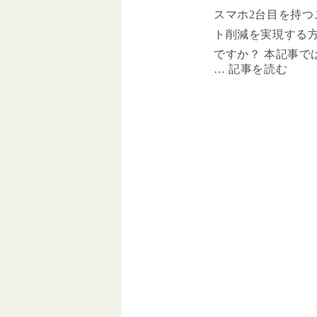
について詳しく解説
スマホ2台目を持つ
天モバイルの端末
ト削減を実現する
迷っている方、最
ですか？ 本記事で
たい方は必見です。
台目を活用しなが
を選べば良いのか
安SIMを選ぶポイ
お得に購入すれば
します。スマホ2台
の記事を読めば一
用することで、通
あなたのスマホラ
節約できる可能性
かにするための情
格安SIMの選び方
す。 楽天モバイル
さえ、あなたにピ
応とその魅力 楽天
ンを見つけること
国内で急速にシェ
ストを抑えること
いる通信キャリア
格安スマホでスマ
特に注目されてい
ましょう！ スマホ
の通信技術である5
リット・なぜおす
いる点です。 5G
2台目のスマホを持