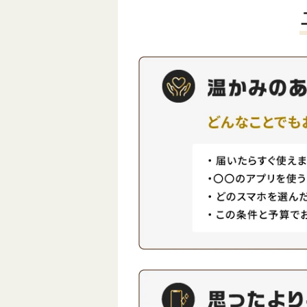
4G/LTEよりも通
多くのメリットがあ
向上しており、こ
えば最新のiPhon
画質な動画のスト
古のiPhone。最新の
大容量のデータの
ホに型落ち・中古のA
もスムーズに行えま
ホといった風に、ス
楽天モバイルは、
持ち続けることは
と比較しても、格
ットを与えてくれま
ンが魅力的であり
でのような携帯電
のサービスと連携
ット契約の縛りも
が貯まるシステム
安の端末と安い通
って大きなメリッ
約することが当た
ます。 その他にも
した。これにより
ートフォン端末の
信費用を安く抑え
いてや、端末購入
となりました。 多
など、楽天モバイ
はインターネット
上で知っておきた
く、スマホショッ