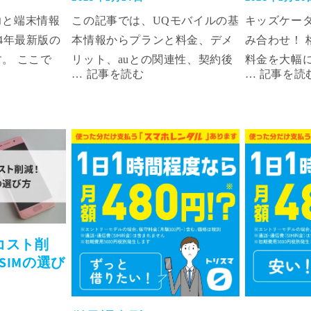
力と端末情報
この記事では、UQモバイルの基
キッズケータ
24年最新版の
本情報からプランと料金、デメ
み合わせ！ 
。 ここで
リット、auとの関連性、契約後
料金を大幅
のサービスの
に後悔する可能性のある人、
な機能はし
の利点を詳し
SIMとデバイスの購入注意点ま
の記事では
らに、最新の
で、詳しく解説します。 ユーザ
ケータイと格
one、AQUOS
ーの視点から見たUQモバイルの
せをご紹介
天モバイルが
実際の使い勝手やデメリットを
を比較して
特徴とユーザ
深堀りし、その真実を明らかに
の一台を見
。 そして、
します。また、auとの関連性や
う！
末を最もお得
乗り換えについても触れ、UQモ
ポイントも伝
バイルを選ぶ際の参考になる情
コスト削
ペーン情報の
報を提供します。 さらに、UQ
SIMの選び
注意点、さら
モバイルのデメリットと、契約
での購入方法
して後悔しないためのヒント