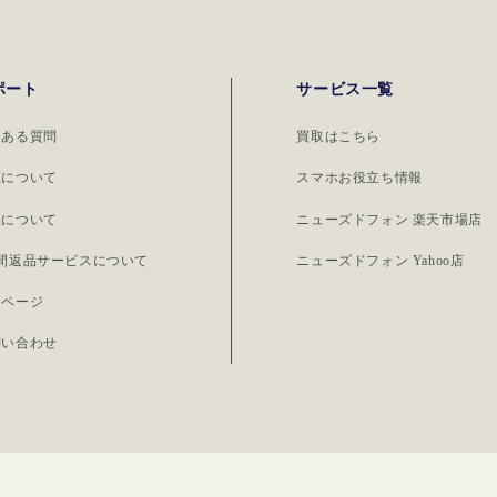
さらなる速度
ユーザーには不利益となること
るサービスも
に取り組み、
があります。 auユーザーからの
ズドテック社
通信環境を提
乗り換えを検討している方に
り法人向けか
ポート
サービス一覧
しています。
は、UQモバイルとauの関連性を
リスマ0（ゼ
天モバイルが
理解し、乗り換えのメリット・
くある質問
買取はこちら
た時間の分だ
の魅力は他に
デメリットを評価することが重
サブスクリプ
証について
スマホお役立ち情報
。 まず1つ
要です。また、アプリ決済サー
ビスです。2
バイルは楽天
ビス「au PAY」やその他の追加
品について
ニューズドフォン 楽天市場店
り利用しない
だけでなく、
機能を活用することで、より快
日間返品サービスについて
ニューズドフォン Yahoo店
、端末費用も
にも楽天ポイ
適なスマホ生活が送れるかもし
利用ができる
イページ
これは他のモ
れません。SIMカードやデバイ
た時間で支払
は見られない
スの購入時には、これらの点を
問い合わせ
タルスマホ
繁に利用する
念頭に置いて選択することが推
O）」 個人
は大きなメリ
奨されます。 UQモバイルを最
024年10月
2つ目の特徴
大限に活用し、得な利用を目指
ようになの
イルは全国の
しましょう。 プランと料金 UQ
しょう！ ス