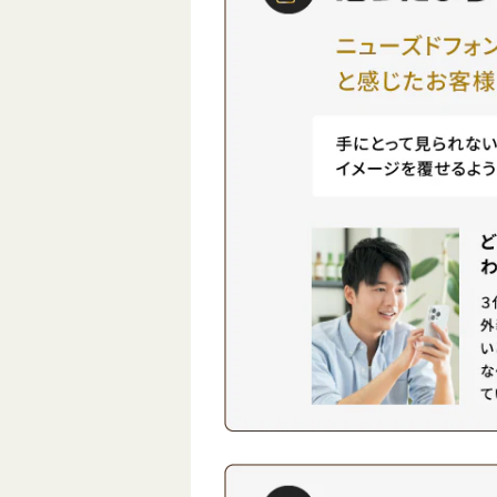
えします。 これか
に、インターネッ
ルを始めようと考
潔するのも、スマホ
もちろん、すでに
ザーが増えた背景
方も、よりサービ
う。 スマホを2台
ための情報が満載
は、コスト削減や
ひご一読ください。
け、アプリの多用
ついて 楽天モバイ
量の管理といった
内で急速に進化し
トがあります。こ
界の中で、最新の5
活用することで、
クに対応しています
事の効率を大幅に
り、ユーザーは高
とができます。以
通信を享受でき、
ていきましょう。 iP
容量データのダウ
ならこちら iPad
ムーズに行えます。
ら Androidスマ
ルの5Gネットワー
ちら タブレットの
を中心に展開され
スマホ2台目は安い