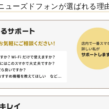
信速度が格段に
イルの悪い評判や口コミも正直
ニューズドフォンが選ばれる理
ります。 例
れにより、高
に紹介し、特に家族割やセット
eと型落ち・中
リーミングや
割の限定性、契約の制約や解約
Androidスマ
ダウンロード
料など、一部ユーザーにとって
ndroidスマ
す。 また、
不便な点も明らかにします。ま
マホ2台目を
他のキャリア
た、iphoneや他のスマホユーザ
、沢山のメリ
安の料金プラ
ーが自宅で安心して利用できる
す。 これま
、さらに楽天
よう、auの通信網を使用するこ
話と通信のセ
してポイント
とで得られる安定した通信環境
なくなり、格
も利用者にと
と、その変更点についても触れ
信を別々で契
トとなってい
ます。 またよく比較される通信
り前になりま
、最新のスマ
事業がワイモバイルです。その
端末費用や通
取り扱いにつ
ワイモバイルとの比較を通じ
ることが可能
時のポイント
て、どの格安SIMが最適かを客
くのサービス
ルを利用する
観的に評価し、アプリ決済サー
サービスが多
い情報をお伝
ビスとの組み合わせ方や、通信
プへ出向かず