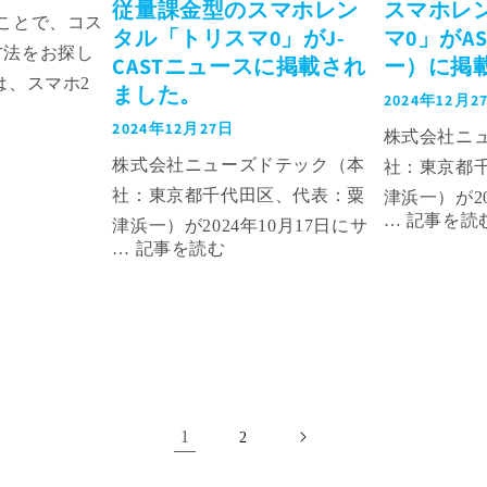
します。 楽
や、SIMカードやデバイスの選
従量課金型のスマホレン
スマホレ
ことで、コス
選びや購入に
び方についても詳しく説明しま
タル「トリスマ0」がJ-
マ0」がAS
方法をお探し
CASTニュースに掲載され
ー）に掲
新の情報を得
す。 最後に、UQモバイルのデ
は、スマホ2
ました。
 どんな端末
メリットを理解し、得な利用を
2024年12月2
ら、最適な格
、どうやって
するためのポイントをまとめま
2024年12月27日
株式会社ニ
ントをご紹介
良いのか、こ
す。これからUQモバイルを契約
株式会社ニューズドテック（本
社：東京都
目をうまく活
目瞭然です。
しようと考えている方、すでに
社：東京都千代田区、代表：粟
津浜一）が20
信費を大幅に
イフをより豊
契約しているがもっと良い使い
津浜一）が2024年10月17日にサ
ービスを開
があります。
報が満載で
方がないか探している方にとっ
ービスを開始した個人向けの従
量課金型ス
をしっかり押
とは？5G対
て、この記事は必見です。 UQ
量課金型スマホレンタル「トリ
スマ0」が、A
ッタリのプラ
モバイルは、
モバイルとは？ UQモバイル
スマ0」が、J-CASTニュースに
ー）?デジ
で、日々のコ
アを拡大して
は、格安スマホとSIMカード市
掲載されたことをお知らせしま
をお知らせ
ができます。
の一つです。
場で高い評判を持ち、特に価格
す。
ートに節約し
るのが、最新
の面で大手キャリアに比べて魅
2台持ちのメ
Gに対応して
力的な選択肢を提供していま
1
2
すめなのか？
は、現行の
す。 ここではあえて、UQモバ
つことには、