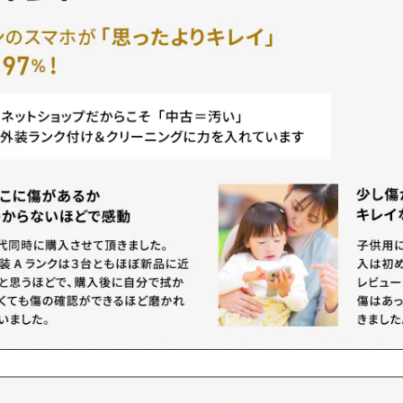
ら楽天モバイ
プランの選び方についても解説
トで契約が簡
えている方は
します。 あらゆる角度から調査
2台持ちユー
利用している
して、60歳以上のユーザーや節
にあるでしょ
スを活用する
約をしたいすべての人々に役立
持つことに
ですので、ぜ
つ情報を提供し、その状況を踏
柔軟な使い分
 5G対応に
まえた上で、UQモバイルをより
、データ通信
ルは、日本国
賢く、そして快適に利用するた
多くのメリッ
続ける通信業
めの一助となれば幸いです。
れらの利点を
Gネットワー
iPhoneを買うならこちら
日常生活や仕
。 これによ
Androidスマホを買うならこちら
向上させるこ
速で安定した
iPadを買うならこちら 基本情報
下に詳しく見
動画視聴や大
UQモバイルは、UQコミュニケ
honeを買う
ンロードもス
ーションズによって提供される
を買うならこち
 楽天モバイ
格安スマホサービスで、2014年
ホを買うならこ
クは、都市部
からKDDIグループの一員とし
在庫を見る
ており、今後
て携帯電話事業を展開していま
端末を購入・