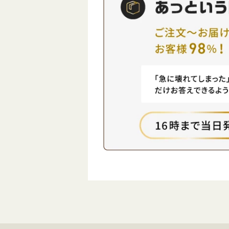
もエリアの拡大が
レンタルしよう、
ます。 また、楽天
くできます スマホ
5G対応端末は多数
際に、費用面での
されており、スマ
逃せません。 まず
タブレット、Wi-F
目として使用する
ど、様々なニーズ
なくても問題あり
品を選ぶことができ
市場やオークショ
に、楽天モバイルの
用することで、比
は、データ容量無
末を手に入れるこ
きるため、ストレ
す。また、最近で
ンターネットライ
カーやキャリアが
す。 これらの特徴
ァービッシュ品（
モバイルの5Gは、
択肢に入ってきま
信環境を求めるユ
新品に比べて価格
て、魅力的な選択
いるため、初期費
ます。 今後も楽天
減できます。 さら