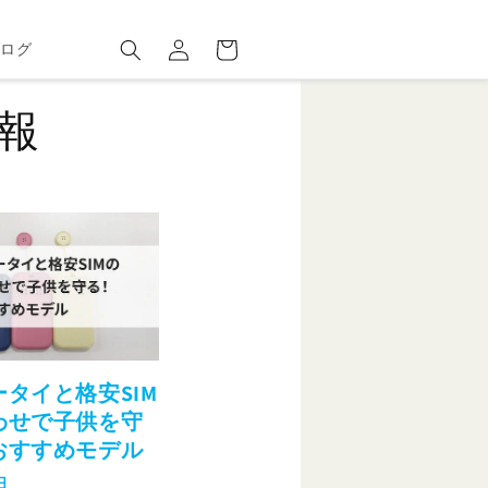
ロ
カ
グ
ー
ブログ
イ
ト
ン
報
タイと格安SIM
わせで子供を守
おすすめモデル
日