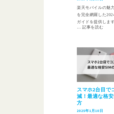
楽天モバイルの魅
を完全網羅した20
ガイドを提供します
は、楽天モバイル
魅力、特に5G対応
く解説します。 さ
Android端末やiPh
シリーズなど、楽
取り扱う各端末の
ー評価を紹介します
楽天モバイルの端
に購入するための
スマホ2台目で
授します。 キャン
減！最適な格安
探し方や購入時の
方
には中古ショップ
2025年1月10日