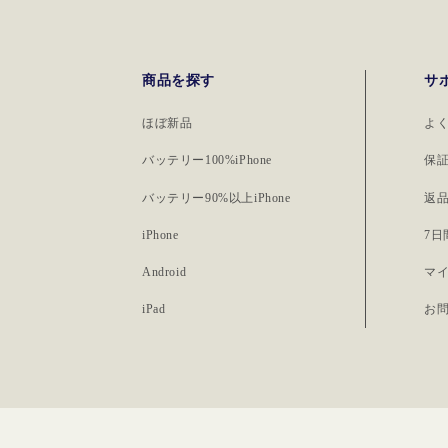
5Gネットワークの
安でレンタルでき
向上とエリア拡大
あります。ニュー
ユーザーに最高の
が、2024年7月よ
商品を探す
サ
供することを目指
らスタートした「ト
サービスの魅力 楽
ほぼ新品
よ
ロ）」は、利用し
提供するサービス
け支払う画期的な
バッテリー100%iPhone
保
もたくさんあります
ションレンタルサー
目として、楽天モ
バッテリー90%以上iPhone
返
台目スマホをあま
ポイントが使える
iPhone
7
ユーザーであれば
通信料金の支払い
大幅に削減、安く
Android
マ
ントが使えます。 
ようです。 使用し
バイルキャリアで
iPad
お
う従量課金型レン
特徴で、楽天を頻
「トリスマ０（ZER
ユーザーにとって
用のトリスマ0は、2
ットとなります。 
頃には利用できる
として、楽天モバ
で、発表を期待しま