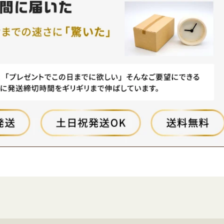
期待されてい
す。 その主な魅力は、高速で高
通信費用も安
モバイルの
品質なLTE(4G)ネットワーク
2台目を持つ
ラインアップ
と、一部地域で展開中の5Gサー
メリットは見
ートフォン、
ビスです。多くのユーザーがUQ
、スマホ2台
iルーターな
モバイルを選ぶ理由は、料金プ
端末は新品で
に対応した製
ランのシンプルさ、データ通信
ません。中古
ます。 さら
量の豊富さ、そしてauのネット
ンサイトを利
5Gプラン
ワーク利用可能性にあります。
較的安価に端
制限で利用で
しかし、悪い評判や口コミもあ
とができま
スフリーなイ
り、特に通信速度の制限、家族
はスマホメー
フを実現しま
割やセット割の限定性などが挙
提供するリフ
により、楽天
げられます。これらの点は、自
再生品）も選
より快適な通
宅でのスマホ利用やiPhoneとの
す。これらは
ーザーにとっ
互換性に影響を与える場合があ
が抑えられて
肢となってい
ります。 また、契約の制約や解
用を大幅に削
モバイルは、
約料など、変更が困難な条件も
に最近では格