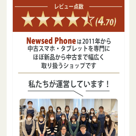
減
増
ら
や
す
す