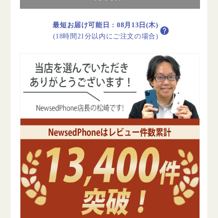
タ
タ
ー
ー
最短お届け可能日
:
08月13日(木)
ブ
ブ
(18時間21分以内にご注文の場合)
ル
ル
ー
ー
A
A
ラ
ラ
ン
ン
ク
ク
美
美
品
品
SIM
SIM
フ
フ
リ
リ
ー
ー
の
の
数
数
量
量
を
を