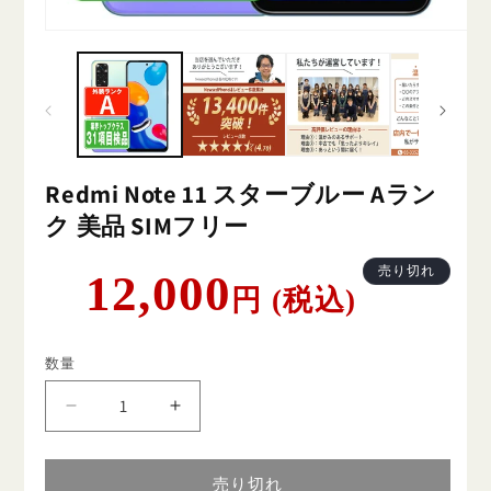
Redmi Note 11 スターブルー Aラン
ク 美品 SIMフリー
通
売り切れ
12,000
円 (税込)
常
価
格
数量
Redmi
Redmi
Note
Note
11
11
ス
ス
売り切れ