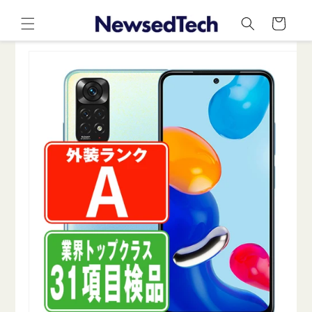
コンテ
カ
ンツに
ー
進む
ト
商品情
報にス
キップ