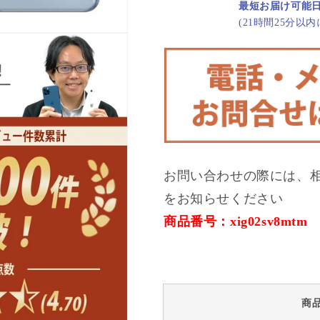
最短お届け可能
ロ
ロ
(21時間25分以
ー
ー
ム
ム
シ
シ
ル
ル
バ
バ
ー
ー
A
A
ラ
ラ
ン
ン
お問い合わせの際には、
ク
ク
をお知らせください
美
美
品
品
商品番号：xig02sv8mtm
SIM
SIM
フ
フ
リ
リ
ー
ー
の
の
商
数
数