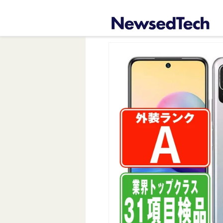
コンテ
ンツに
進む
商品情
報にス
キップ