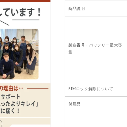
量
量
商品説明
を
を
減
増
ら
や
す
す
製造番号・バッテリー最大容
量
SIMロック解除について
付属品