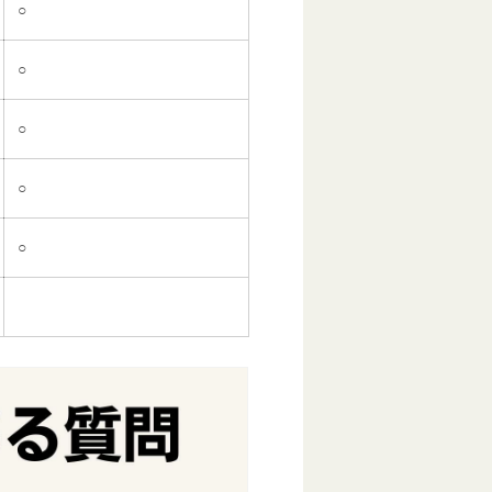
○
○
○
○
○