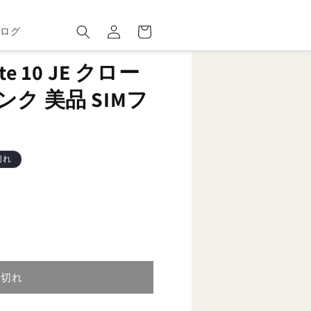
ロ
カ
グ
ー
ブログ
イ
ト
ン
ote 10 JE クロー
ク 美品 SIMフ
切れ
り切れ