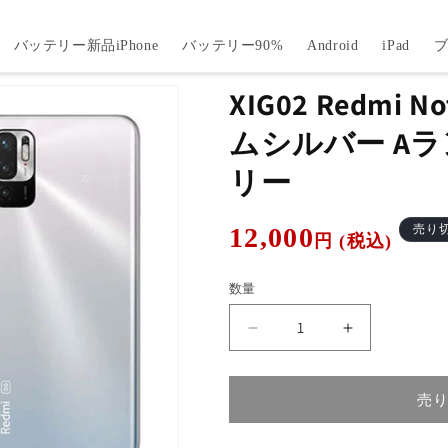
バッテリー新品iPhone
バッテリー90%
Android
iPad
XIG02 Redmi N
ムシルバー Aラン
リー
通
12,000
売り
円 (税込)
常
価
数量
格
XIG02
XIG02
Redmi
Redmi
Note
Note
10
10
売
JE
JE
ク
ク