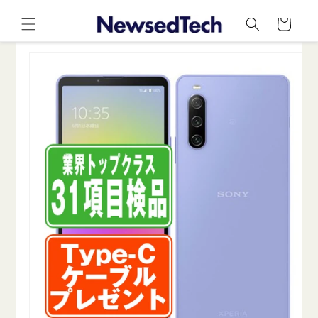
コンテ
カ
ンツに
ー
進む
ト
商品情
報にス
キップ