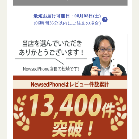
ラ
ラ
ベ
ベ
最短お届け可能日
:
08月08日(土)
ン
ン
(06時間36分以内にご注文の場合)
ダ
ダ
ー
ー
B
B
ラ
ラ
ン
ン
ク
ク
SIM
SIM
フ
フ
リ
リ
ー
ー
の
の
数
数
量
量
を
を
減
増
ら
や