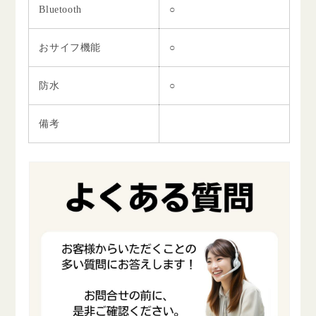
Bluetooth
○
おサイフ機能
○
防水
○
備考