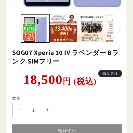
SOG07 Xperia 10 IV ラベンダー Bラ
ンク SIMフリー
通
売り切れ
18,500
円 (税込)
常
価
格
数量
SOG07
SOG07
Xperia
Xperia
10
10
IV
IV
売り切れ