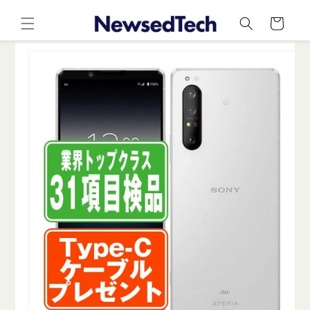
コンテ
カ
ンツに
ー
進む
ト
商品情
報にス
キップ