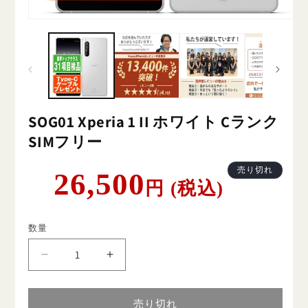
SOG01 Xperia 1 II ホワイト Cランク
SIMフリー
通
売り切れ
26,500
円 (税込)
常
価
格
数量
SOG01
SOG01
Xperia
Xperia
1
1
II
II
売り切れ