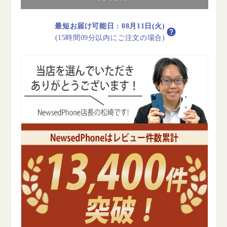
ホ
ホ
ワ
ワ
最短お届け可能日
:
08月11日(火)
イ
イ
(15時間09分以内にご注文の場合)
ト
ト
C
C
ラ
ラ
ン
ン
ク
ク
SIM
SIM
フ
フ
リ
リ
ー
ー
の
の
数
数
量
量
を
を
減
増
ら
や
す
す