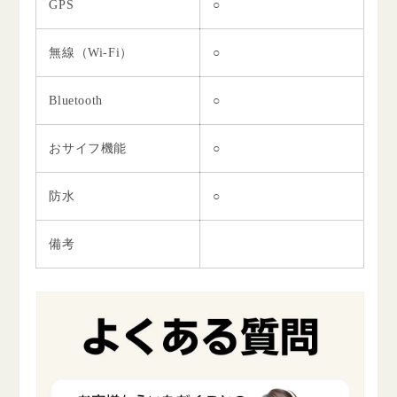
GPS
○
無線（Wi-Fi）
○
Bluetooth
○
おサイフ機能
○
防水
○
備考