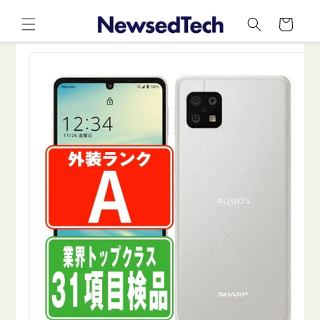
コンテ
カ
ンツに
ー
進む
ト
商品情
報にス
キップ