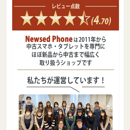
ら
や
す
す