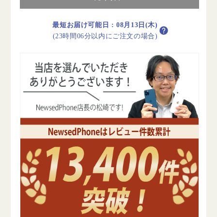
シ
シ
ル
ル
最短お届け可能日
:
08月13日(木)
バ
バ
(23時間06分以内にご注文の場合)
ー
ー
A
A
ラ
ラ
ン
ン
ク
ク
美
美
品
品
SIM
SIM
フ
フ
リ
リ
ー
ー
の
の
数
数
量
量
を
を
減
増