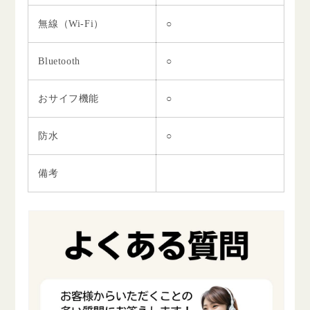
無線（Wi-Fi）
○
Bluetooth
○
おサイフ機能
○
防水
○
備考