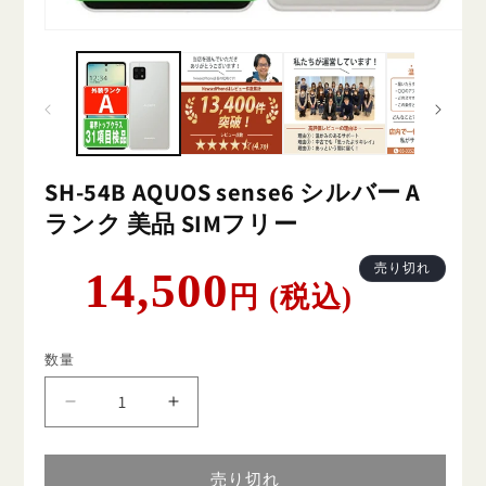
SH-54B AQUOS sense6 シルバー A
ランク 美品 SIMフリー
通
売り切れ
14,500
円 (税込)
常
価
格
数量
SH-
SH-
54B
54B
AQUOS
AQUOS
sense6
sense6
売り切れ