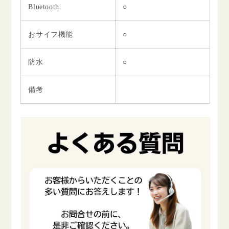
Bluetooth
○
おサイフ機能
○
防水
○
備考