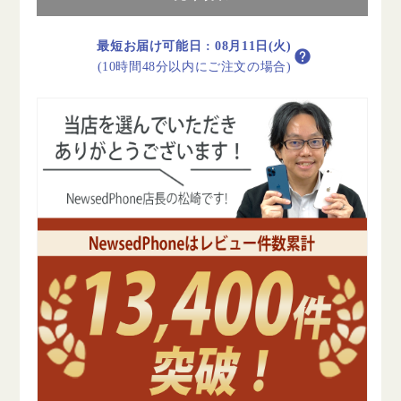
ブ
ブ
ル
ル
最短お届け可能日
:
08月11日(火)
ー
ー
(10時間48分以内にご注文の場合)
A
A
ラ
ラ
ン
ン
ク
ク
美
美
品
品
SIM
SIM
フ
フ
リ
リ
ー
ー
の
の
数
数
量
量
を
を
減
増
ら
や