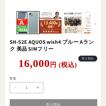
SH-52E AQUOS wish4 ブルー Aラン
ク 美品 SIMフリー
通
売り切れ
16,000
円 (税込)
常
価
格
数量
SH-
SH-
52E
52E
AQUOS
AQUOS
wish4
wish4
売り切れ