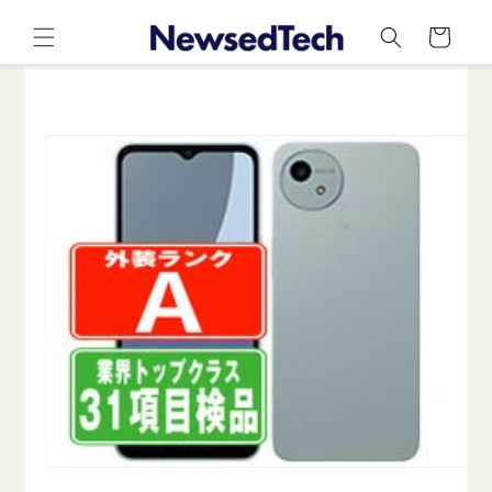
コンテ
カ
ンツに
ー
進む
ト
商品情
報にス
キップ