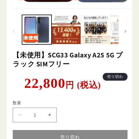
【未使用】SCG33 Galaxy A25 5G ブ
ラック SIMフリー
通
売り切れ
22,800
円 (税込)
常
価
格
数量
【未
【未
使
使
用】
用】
売り切れ