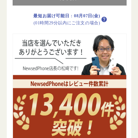
SCG33
SCG33
Galaxy
Galaxy
A25
A25
最短お届け可能日
:
08月07日(金)
5G
5G
(01時間29分以内にご注文の場合)
ブ
ブ
ラ
ラ
ッ
ッ
ク
ク
SIM
SIM
フ
フ
リ
リ
ー
ー
の
の
数
数
量
量
を
を
減
増
ら
や
す
す