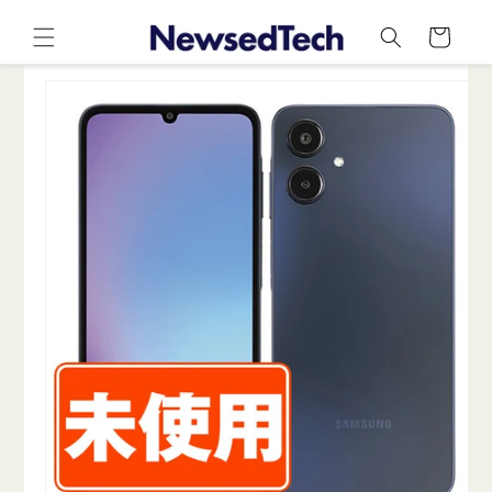
コンテ
カ
ンツに
ー
進む
ト
商品情
報にス
キップ