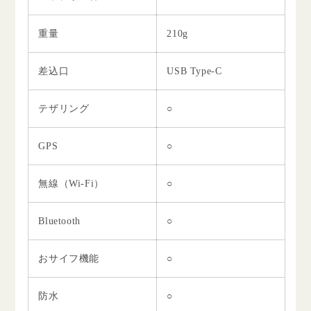
重量
210g
差込口
USB Type-C
テザリング
○
GPS
○
無線（Wi-Fi）
○
Bluetooth
○
おサイフ機能
○
防水
○