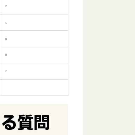
○
○
○
○
○