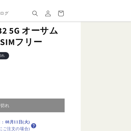
ロ
カ
グ
ー
ブログ
イ
ト
ン
 A32 5G オーサム
SIMフリー
切れ
り切れ
日
:
08月11日(火)
内にご注文の場合)