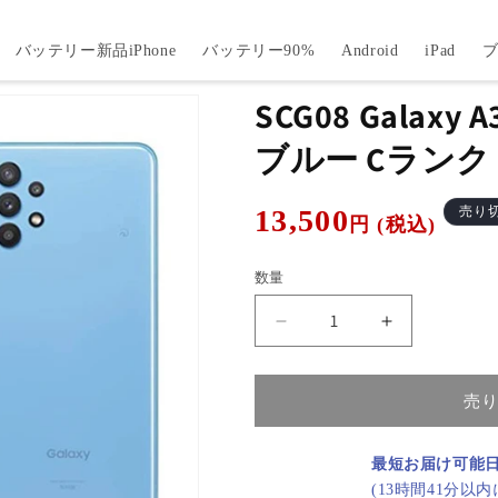
バッテリー新品iPhone
バッテリー90%
Android
iPad
SCG08 Galaxy
ブルー Cランク 
通
13,500
売り
円 (税込)
常
価
数量
格
SCG08
SCG08
Galaxy
Galaxy
A32
A32
5G
5G
売
オ
オ
ー
ー
最短お届け可能
サ
サ
(13時間41分以