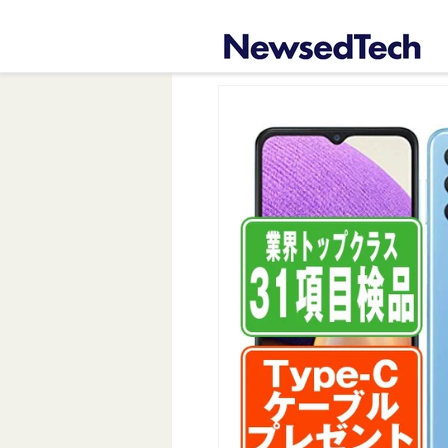
コンテ
ンツに
進む
商品情
報にス
キップ