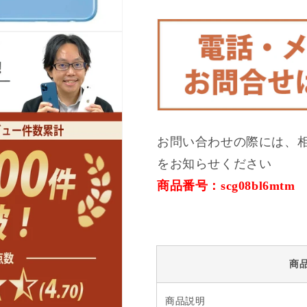
ム
ム
ブ
ブ
ル
ル
ー
ー
C
C
ラ
ラ
ン
ン
ク
ク
SIM
SIM
お問い合わせの際には、
フ
フ
をお知らせください
リ
リ
ー
ー
商品番号：scg08bl6mtm
の
の
数
数
量
量
を
を
減
増
商
ら
や
す
す
商品説明