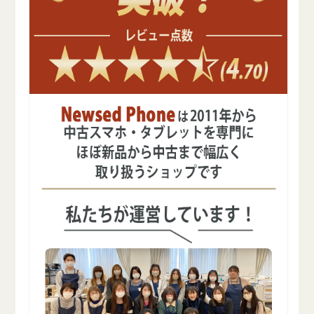
美
美
品
品
SIM
SIM
フ
フ
リ
リ
ー
ー
の
の
数
数
量
量
を
を
減
増
ら
や
す
す