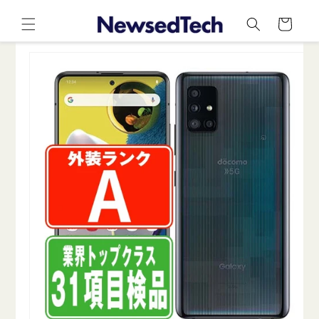
コンテ
カ
ンツに
ー
進む
ト
商品情
報にス
キップ