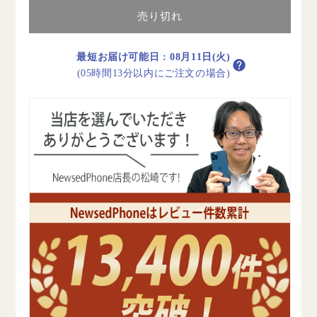
Galaxy
Galaxy
A51
A51
売り切れ
5G
5G
プ
プ
最短お届け可能日
:
08月11日(火)
リ
リ
(05時間13分以内にご注文の場合)
ズ
ズ
ム
ム
ブ
ブ
リ
リ
ッ
ッ
ク
ク
ス
ス
ブ
ブ
ラ
ラ
ッ
ッ
ク
ク
A
A
ラ
ラ
ン
ン
ク
ク