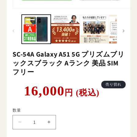
SC-54A Galaxy A51 5G プリズムブリ
ックスブラック Aランク 美品 SIM
フリー
通
売り切れ
16,000
円 (税込)
常
価
格
数量
SC-
SC-
54A
54A