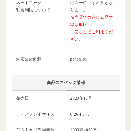
ネットワーク
〇△ーのいずれかとな
利用制限について
ります。
※当店での赤ロム発生
率は
0.1%！
安心してご利用くだ
さい。
対応SIM種類
nanoSIM
商品のスペック情報
発売日
2020年12月
ディスプレイサイズ
6.26インチ
アウトカメラ画素数
1600万+800万