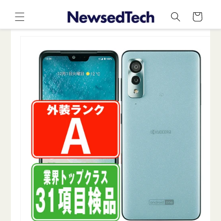
コンテ
カ
ンツに
ー
進む
ト
商品情
報にス
キップ