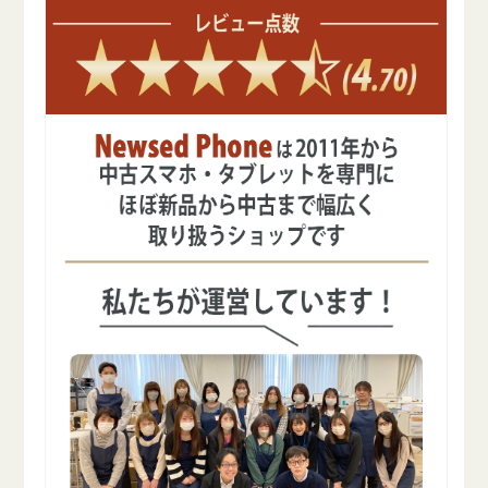
減
増
ら
や
す
す