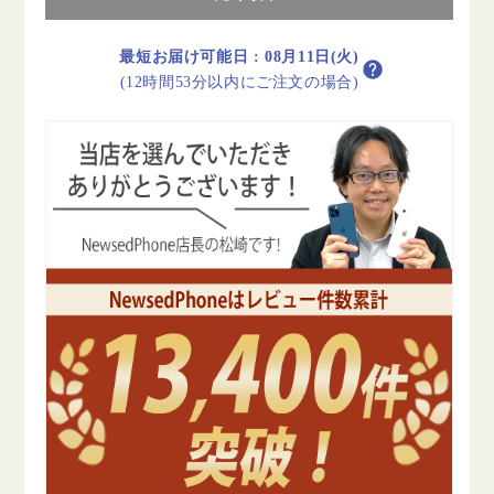
ー
ー
ル
ル
最短お届け可能日
:
08月11日(火)
ブ
ブ
(12時間53分以内にご注文の場合)
ル
ル
ー
ー
A
A
ラ
ラ
ン
ン
ク
ク
美
美
品
品
SIM
SIM
フ
フ
リ
リ
ー
ー
の
の
数
数
量
量
を
を