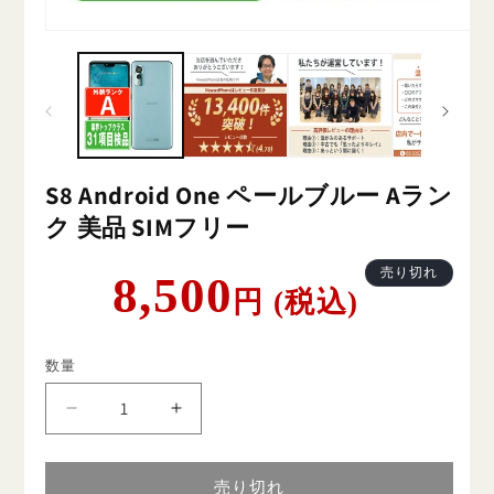
S8 Android One ペールブルー Aラン
ク 美品 SIMフリー
通
売り切れ
8,500
円 (税込)
常
価
格
数量
S8
S8
Android
Android
One
One
ペ
ペ
売り切れ