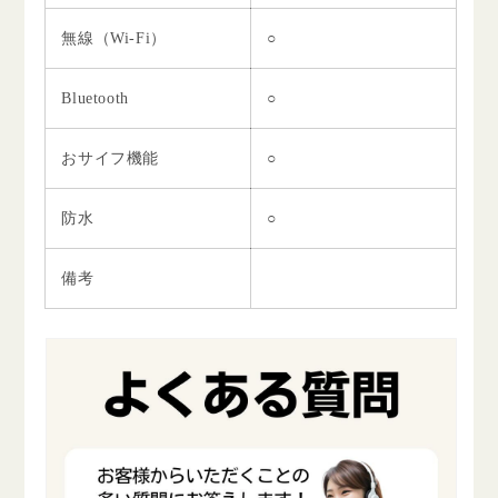
無線（Wi-Fi）
○
Bluetooth
○
おサイフ機能
○
防水
○
備考