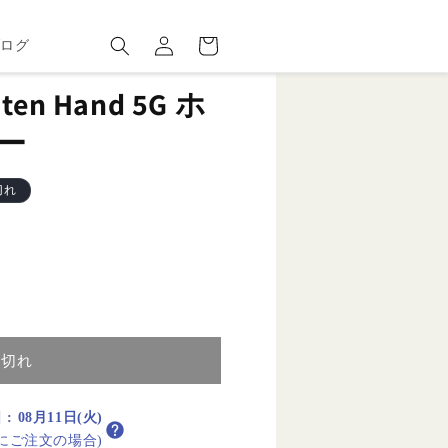
ロ
カ
グ
ー
ブログ
イ
ト
ン
n Hand 5G ホ
リー
切れ
り切れ
日
:
08月11日(火)
内にご注文の場合)