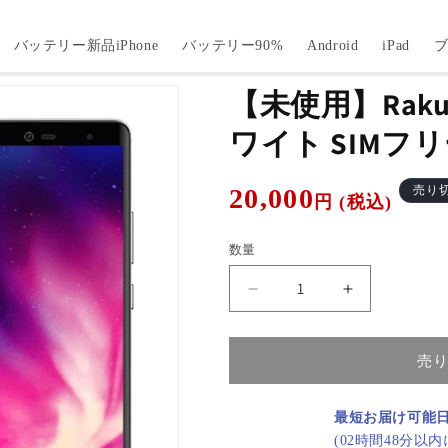
バッテリー新品iPhone
バッテリー90%
Android
iPad
【未使用】Rakute
ワイト SIMフ
通
20,000
売り
円 (税込)
常
価
数量
格
【未
【未
使
使
用】
用】
売
Rakuten
Rakuten
Hand
Hand
5G
5G
最短お届け可能
ホ
ホ
(02時間48分以