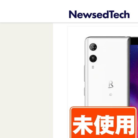
コンテ
ンツに
進む
商品情
報にス
キップ