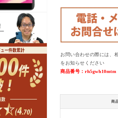
ワ
ワ
イ
イ
ト
ト
SIM
SIM
フ
フ
リ
リ
ー
ー
の
の
数
数
お問い合わせの際には、
量
量
をお知らせください
を
を
商品番号：rh5gwh10mtm
減
増
ら
や
す
す
商