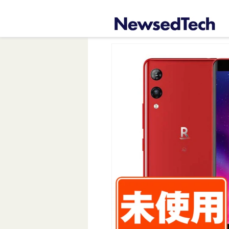
コンテ
ンツに
進む
商品情
報にス
キップ