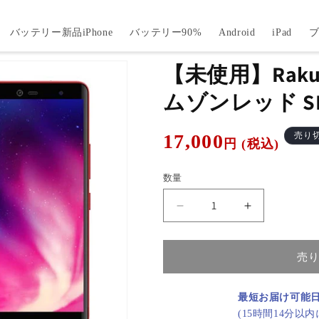
バッテリー新品iPhone
バッテリー90%
Android
iPad
【未使用】Rakut
ムゾンレッド S
通
17,000
売り
円 (税込)
常
価
数量
格
【未
【未
使
使
用】
用】
売
Rakuten
Rakuten
Hand
Hand
ク
ク
最短お届け可能
リ
リ
(15時間14分以