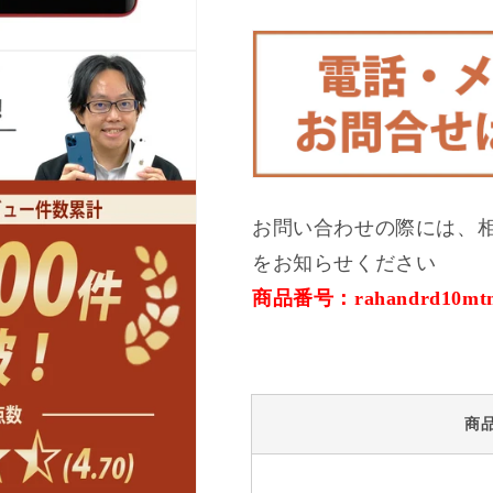
ム
ム
ゾ
ゾ
ン
ン
レ
レ
ッ
ッ
ド
ド
SIM
SIM
フ
フ
リ
リ
お問い合わせの際には、
ー
ー
をお知らせください
の
の
商品番号：rahandrd10mt
数
数
量
量
を
を
減
増
ら
や
商
す
す