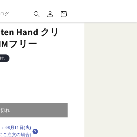
ロ
カ
グ
ー
ブログ
イ
ト
ン
en Hand クリ
IMフリー
切れ
り切れ
日
:
08月11日(火)
内にご注文の場合)