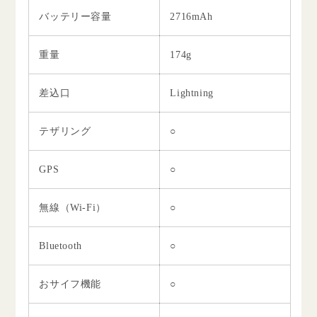
バッテリー容量
2716mAh
重量
174g
差込口
Lightning
テザリング
○
GPS
○
無線（Wi-Fi）
○
Bluetooth
○
おサイフ機能
○