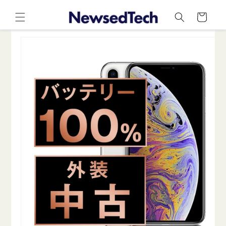
コンテ
カ
ンツに
ー
進む
ト
商品情
報にス
キップ