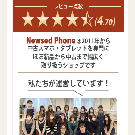
を
を
減
増
ら
や
す
す