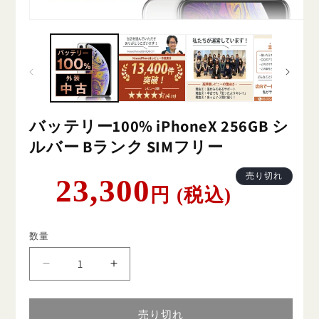
バッテリー100% iPhoneX 256GB シ
ルバー Bランク SIMフリー
通
売り切れ
23,300
円 (税込)
常
価
格
数量
バ
バ
ッ
ッ
テ
テ
売り切れ