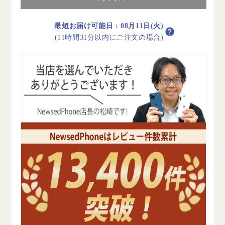
リ
リ
ー
ー
100%
100%
最短お届け可能日
:
08月11日(火)
iPhoneX
iPhoneX
(11時間31分以内にご注文の場合)
256GB
256GB
シ
シ
ル
ル
バ
バ
ー
ー
B
B
ラ
ラ
ン
ン
ク
ク
SIM
SIM
フ
フ
リ
リ
ー
ー
の
の
数
数
量
量