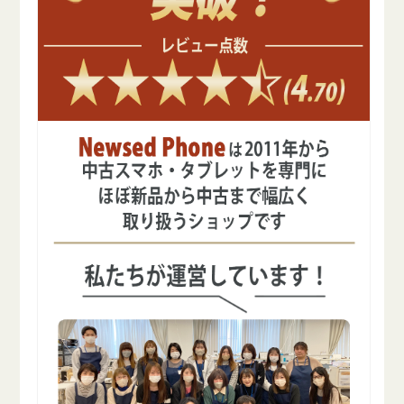
SIM
SIM
フ
フ
リ
リ
ー
ー
の
の
数
数
量
量
を
を
減
増
ら
や
す
す