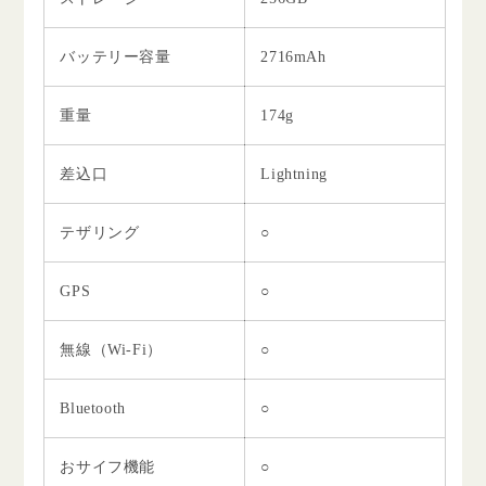
バッテリー容量
2716mAh
重量
174g
差込口
Lightning
テザリング
○
GPS
○
無線（Wi-Fi）
○
Bluetooth
○
おサイフ機能
○