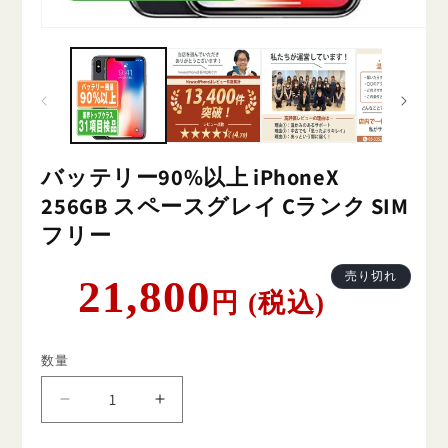
バッテリー90%以上 iPhoneX
256GB スペースグレイ Cランク SIM
フリー
通
売り切れ
21,800
円 (税込)
常
価
格
数量
バ
バ
ッ
ッ