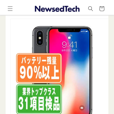
コンテ
カ
ンツに
ー
進む
ト
商品情
報にス
キップ