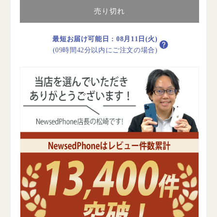
テ
テ
売り切れ
リ
リ
ー
ー
90%
90%
最短お届け可能日
:
08月11日(火)
以
以
(09時間42分以内にご注文の場合)
上
上
iPhoneX
iPhoneX
256GB
256GB
ス
ス
ペ
ペ
ー
ー
ス
ス
グ
グ
レ
レ
イ
イ
C
C
ラ
ラ
ン
ン
ク
ク