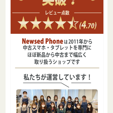
フ
フ
リ
リ
ー
ー
の
の
数
数
量
量
を
を
減
増
ら
や
す
す