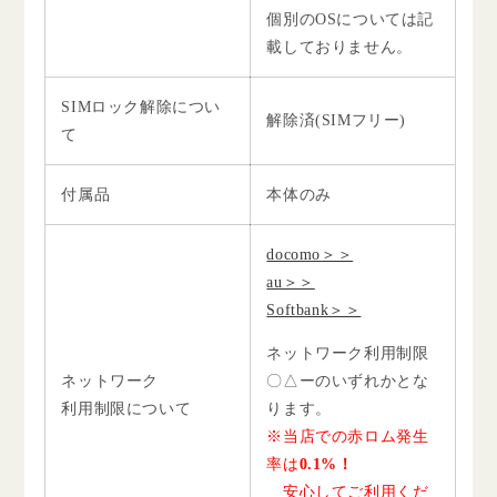
個別のOSについては記
載しておりません。
SIMロック解除につい
解除済(SIMフリー)
て
付属品
本体のみ
docomo＞＞
au＞＞
Softbank＞＞
ネットワーク利用制限
ネットワーク
〇△ーのいずれかとな
利用制限について
ります。
※当店での赤ロム発生
率は
0.1%！
安心してご利用くだ