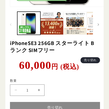
iPhoneSE3 256GB スターライト B
ランク SIMフリー
通
売り切れ
60,000
円 (税込)
常
価
格
数量
iPhoneSE3
iPhoneSE3
256GB
256GB
ス
ス
売り切れ
タ
タ