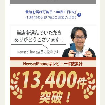
ー
ー
ラ
ラ
最短お届け可能日
:
08月11日(火)
イ
イ
(15時間46分以内にご注文の場合)
ト
ト
B
B
ラ
ラ
ン
ン
ク
ク
SIM
SIM
フ
フ
リ
リ
ー
ー
の
の
数
数
量
量
を
を
減
増
ら
や