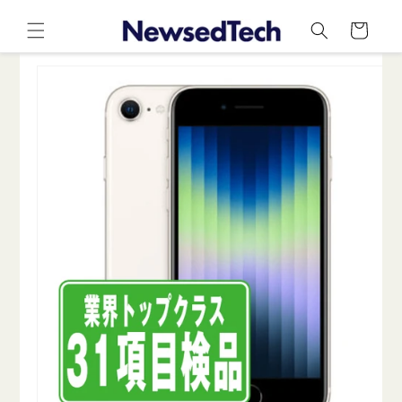
コンテ
カ
ンツに
ー
進む
ト
商品情
報にス
キップ