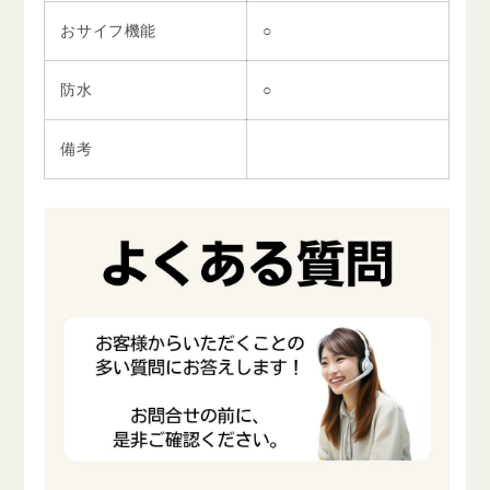
おサイフ機能
○
防水
○
備考