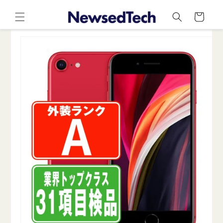
コンテ
カ
ンツに
ー
進む
ト
商品情
報にス
キップ