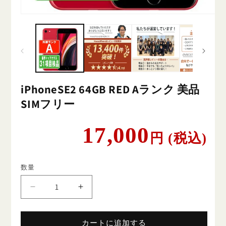
iPhoneSE2 64GB RED Aランク 美品
SIMフリー
通
17,000
円 (税込)
常
価
格
数量
iPhoneSE2
iPhoneSE2
64GB
64GB
RED
RED
A
A
カートに追加する