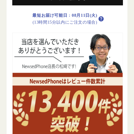
ラ
ラ
ン
ン
最短お届け可能日
:
08月11日(火)
ク
ク
(13時間15分以内にご注文の場合)
美
美
品
品
SIM
SIM
フ
フ
リ
リ
ー
ー
の
の
数
数
量
量
を
を
減
増
ら
や
す
す