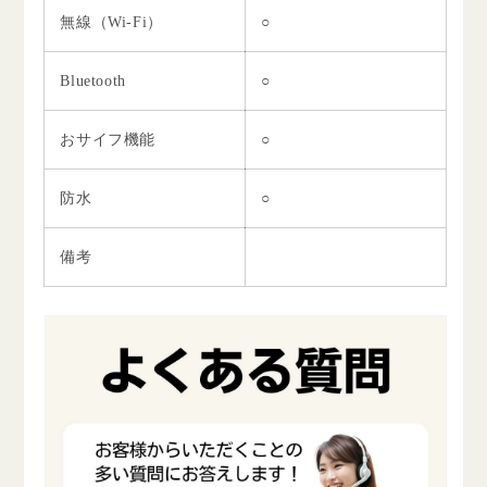
無線（Wi-Fi）
○
Bluetooth
○
おサイフ機能
○
防水
○
備考