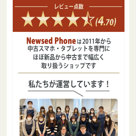
を
を
減
増
ら
や
す
す