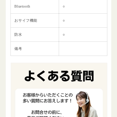
Bluetooth
○
おサイフ機能
○
防水
○
備考