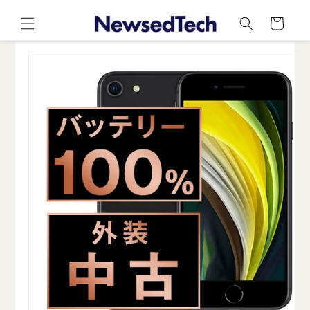
コンテ
カ
ンツに
ー
進む
ト
商品情
報にス
キップ