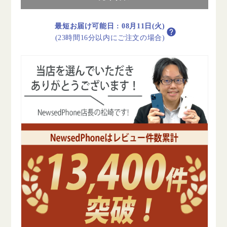
リ
リ
ー
ー
100%
100%
最短お届け可能日
:
08月11日(火)
iPhoneSE2
iPhoneSE2
(23時間16分以内にご注文の場合)
64GB
64GB
ブ
ブ
ラ
ラ
ッ
ッ
ク
ク
B
B
ラ
ラ
ン
ン
ク
ク
SIM
SIM
フ
フ
リ
リ
ー
ー
の
の
数
数
量
量