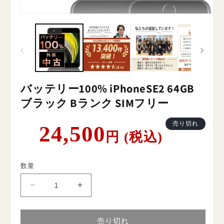
バッテリー100% iPhoneSE2 64GB
ブラック Bランク SIMフリー
通
売り切れ
24,500
円 (税込)
常
価
格
数量
バ
バ
ッ
ッ
テ
テ
売り切れ