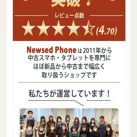
ン
ン
ク
ク
SIM
SIM
フ
フ
リ
リ
ー
ー
の
の
数
数
量
量
を
を
減
増
ら
や
す
す