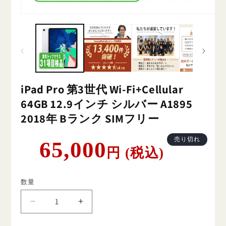
iPad Pro 第3世代 Wi-Fi+Cellular
64GB 12.9インチ シルバー A1895
2018年 Bランク SIMフリー
通
売り切れ
65,000
円 (税込)
常
価
格
数量
iPad
iPad
Pro
Pro