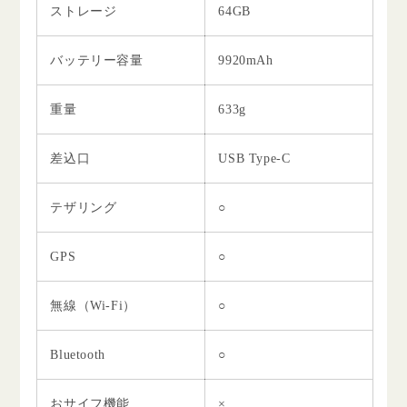
ストレージ
64GB
バッテリー容量
9920mAh
重量
633g
差込口
USB Type-C
テザリング
○
GPS
○
無線（Wi-Fi）
○
Bluetooth
○
おサイフ機能
×