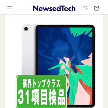
コンテ
カ
ンツに
ー
進む
ト
商品情
報にス
キップ