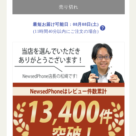
第
第
売り切れ
3
3
世
世
代
代
最短お届け可能日
:
08月08日(土)
Wi-
Wi-
(11時間40分以内にご注文の場合)
Fi+Cellular
Fi+Cellular
64GB
64GB
12.9
12.9
イ
イ
ン
ン
チ
チ
シ
シ
ル
ル
バ
バ
ー
ー
A1895
A1895
2018
2018
年
年
B
B
ラ
ラ