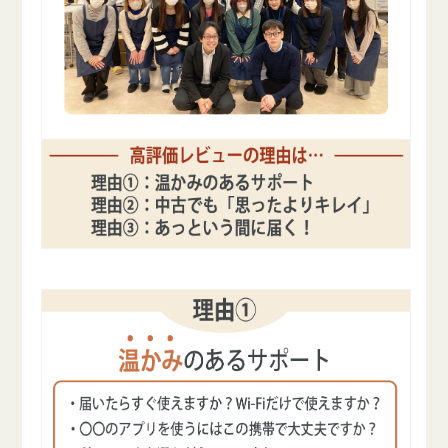
を
を
減
増
ら
や
す
す