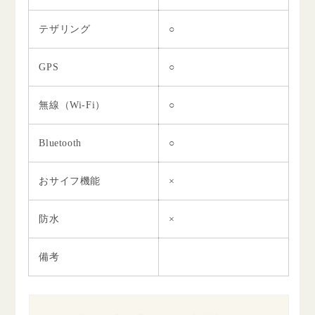
テザリング
○
GPS
○
無線（Wi-Fi）
○
Bluetooth
○
おサイフ機能
×
防水
×
備考