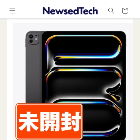
コンテ
カ
ンツに
ー
進む
ト
商品情
報にス
キップ