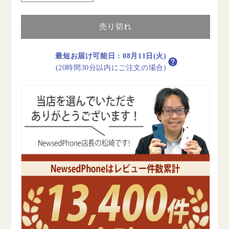
開
開
封】
封】
売り切れ
iPad
iPad
Pro
Pro
第
第
最短お届け可能日
:
08月11日(火)
1
1
(20時間30分以内にご注文の場合)
世
世
代
代
Wi-
Wi-
Fi+Cellular
Fi+Cellular
2TB(13
2TB(13
イ
イ
ン
ン
チ)
チ)
(標
(標
準
準
ガ
ガ
ラ
ラ
ス)
ス)