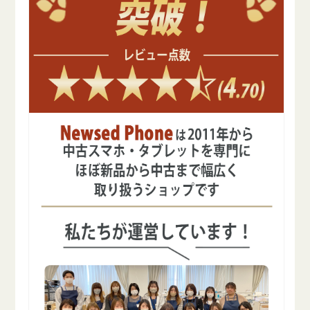
M4
M4
ス
ス
ペ
ペ
ー
ー
ス
ス
ブ
ブ
ラ
ラ
ッ
ッ
ク
ク
A2926
A2926
2024
2024
年
年
SIM
SIM
フ
フ
リ
リ
ー
ー
の
の
数
数
量
量