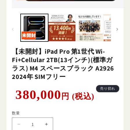
【未開封】iPad Pro 第1世代 Wi-
Fi+Cellular 2TB(13インチ)(標準ガ
ラス) M4 スペースブラック A2926
2024年 SIMフリー
通
売り切れ
380,000
円 (税込)
常
価
格
数量
【未
【未