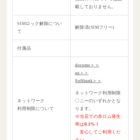
載しておりません。
SIMロック解除につい
解除済(SIMフリー)
て
付属品
docomo＞＞
au＞＞
Softbank＞＞
ネットワーク利用制限
ネットワーク
〇△ーのいずれかとな
利用制限について
ります。
※当店での赤ロム発生
率は
0.1%！
安心してご利用くだ
さい。