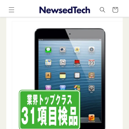
コンテ
カ
ンツに
ー
進む
ト
商品情
報にス
キップ