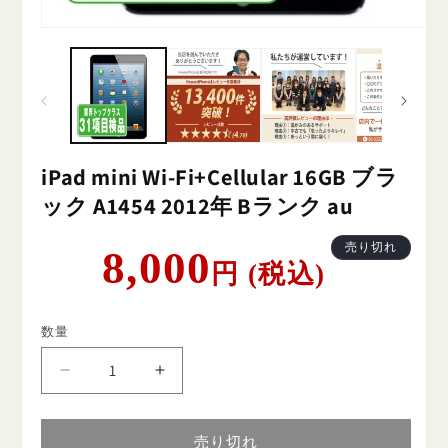
iPad mini Wi-Fi+Cellular 16GB ブラ
ック A1454 2012年 Bランク au
通
売り切れ
8,000
円 (税込)
常
価
格
数量
iPad
iPad
mini
mini
Wi-
Wi-
Fi+Cellular
Fi+Cellular
売り切れ