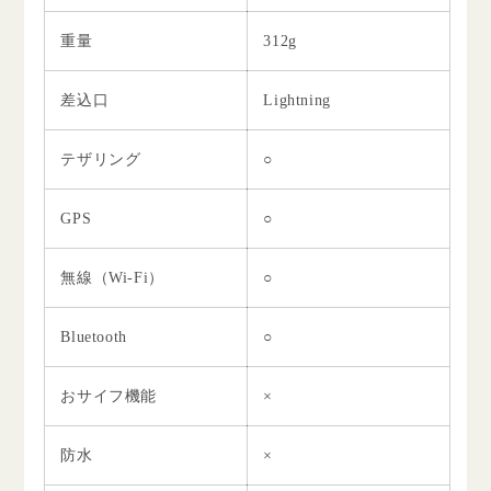
重量
312g
差込口
Lightning
テザリング
○
GPS
○
無線（Wi-Fi）
○
Bluetooth
○
おサイフ機能
×
防水
×