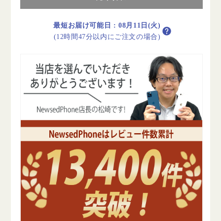
16GB
16GB
ブ
ブ
最短お届け可能日
:
08月11日(火)
ラ
ラ
(12時間47分以内にご注文の場合)
ッ
ッ
ク
ク
A1454
A1454
2012
2012
年
年
B
B
ラ
ラ
ン
ン
ク
ク
au
au
の
の
数
数
量
量
を
を
減
増
ら
や