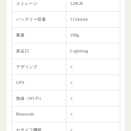
ストレージ
128GB
バッテリー容量
5124mAh
重量
298g
差込口
Lightning
テザリング
○
GPS
○
無線（Wi-Fi）
○
Bluetooth
○
おサイフ機能
×