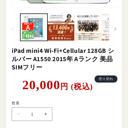
iPad mini4 Wi-Fi+Cellular 128GB シ
ルバー A1550 2015年 Aランク 美品
SIMフリー
通
売り切れ
20,000
円 (税込)
常
価
格
数量
iPad
iPad
mini4
mini4