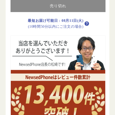
Wi-
Wi-
Fi+Cellular
Fi+Cellular
売り切れ
128GB
128GB
シ
シ
最短お届け可能日
:
08月11日(火)
ル
ル
(10時間50分以内にご注文の場合)
バ
バ
ー
ー
A1550
A1550
2015
2015
年
年
A
A
ラ
ラ
ン
ン
ク
ク
美
美
品
品
SIM
SIM
フ
フ
リ
リ
ー
ー