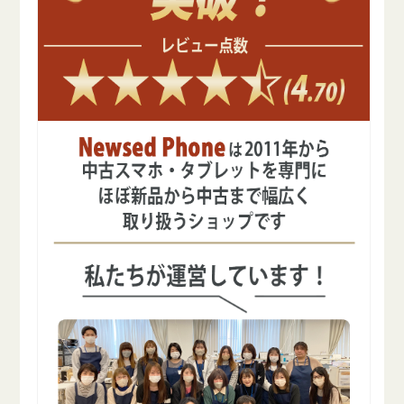
の
の
数
数
量
量
を
を
減
増
ら
や
す
す