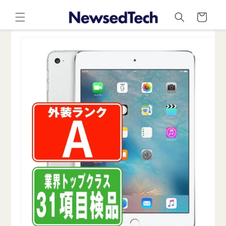
コンテ
カ
ンツに
ー
進む
ト
商品情
報にス
キップ