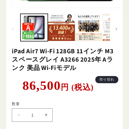
iPad Air7 Wi-Fi 128GB 11インチ M3
スペースグレイ A3266 2025年 Aラ
ンク 美品 Wi-Fiモデル
通
売り切れ
86,500
円 (税込)
常
価
格
数量
iPad
iPad
Air7
Air7