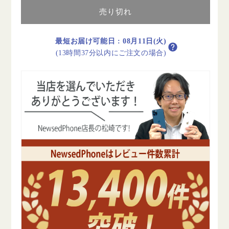
Wi-
Wi-
Fi
Fi
売り切れ
128GB
128GB
11
11
最短お届け可能日
:
08月11日(火)
イ
イ
(13時間37分以内にご注文の場合)
ン
ン
チ
チ
M3
M3
ス
ス
ペ
ペ
ー
ー
ス
ス
グ
グ
レ
レ
イ
イ
A3266
A3266
2025
2025
年
年
A
A
ラ
ラ