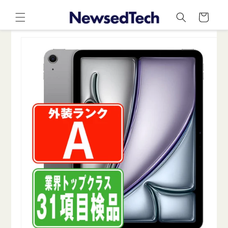
コンテ
カ
ンツに
ー
進む
ト
商品情
報にス
キップ