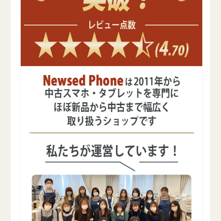
ン
ン
ク
ク
美
美
品
品
Wi-
Wi-
Fi
Fi
モ
モ
デ
デ
ル
ル
の
の
数
数
量
量
を
を
減
増
ら
や
す
す