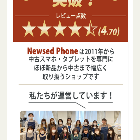
数
数
量
量
を
を
減
増
ら
や
す
す