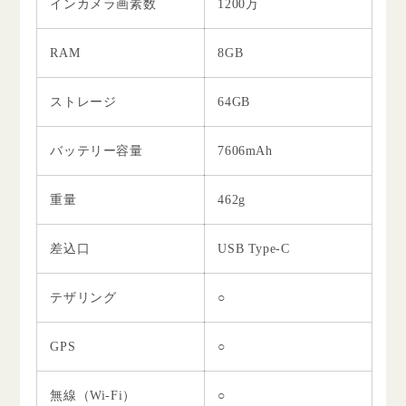
インカメラ画素数
1200万
RAM
8GB
ストレージ
64GB
バッテリー容量
7606mAh
重量
462g
差込口
USB Type-C
テザリング
○
GPS
○
無線（Wi-Fi）
○