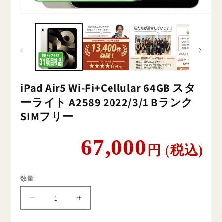
iPad Air5 Wi-Fi+Cellular 64GB スタ
ーライト A2589 2022/3/1 Bランク
SIMフリー
通
67,000
円 (税込)
常
価
格
数量
iPad
iPad
Air5
Air5