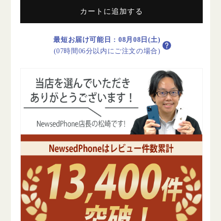
Wi-
Wi-
Fi+Cellular
Fi+Cellular
カートに追加する
64GB
64GB
ス
ス
最短お届け可能日
:
08月08日(土)
タ
タ
(07時間06分以内にご注文の場合)
ー
ー
ラ
ラ
イ
イ
ト
ト
A2589
A2589
2022/3/1
2022/3/1
B
B
ラ
ラ
ン
ン
ク
ク
SIM
SIM
フ
フ
リ
リ
ー
ー
の
の