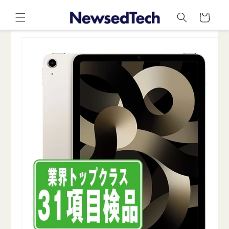
コンテ
カ
ンツに
ー
進む
ト
商品情
報にス
キップ