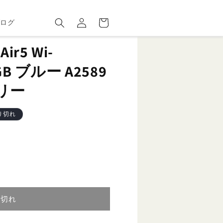
ロ
カ
グ
ー
ブログ
イ
ト
ン
r5 Wi-
56GB ブルー A2589
フリー
り切れ
り切れ