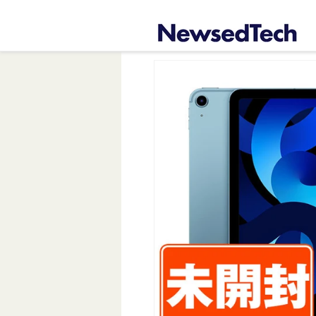
コンテ
ンツに
進む
商品情
報にス
キップ