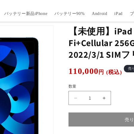
バッテリー新品iPhone
バッテリー90%
Android
iPad
【未使用】iPad Ai
Fi+Cellular 2
2022/3/1 SIM
通
110,000
売
円 (税込)
常
価
数量
格
【未
【未
使
使
用】
用】
売
iPad
iPad
Air5
Air5