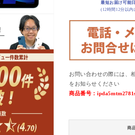
Wi-
Wi-
最短お届け可能
Fi+Cellular
Fi+Cellular
(12時間12分以
256GB
256GB
ブ
ブ
ル
ル
ー
ー
A2589
A2589
2022/3/1
2022/3/1
SIM
SIM
フ
フ
リ
リ
お問い合わせの際には、
ー
ー
の
の
をお知らせください
数
数
商品番号：ipda5mtm2781
量
量
を
を
減
増
ら
や
す
す
商