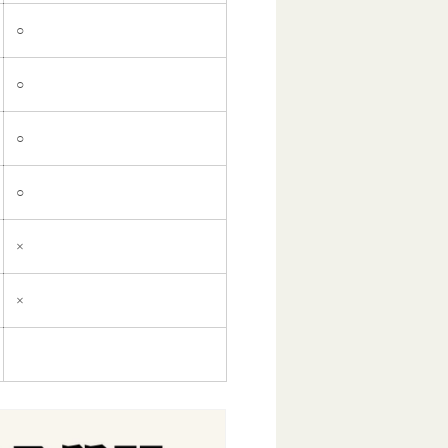
○
○
○
○
×
×