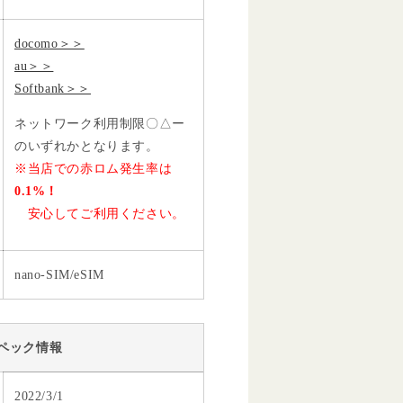
docomo＞＞
au＞＞
Softbank＞＞
ネットワーク利用制限〇△ー
のいずれかとなります。
※当店での赤ロム発生率は
0.1%！
安心してご利用ください。
nano-SIM/eSIM
ペック情報
2022/3/1