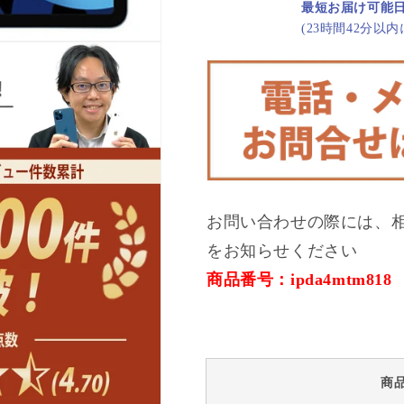
最短お届け可能
カ
カ
(23時間42分以
イ
イ
ブ
ブ
ル
ル
ー
ー
A2072
A2072
2020
2020
年
年
A
A
ラ
ラ
お問い合わせの際には、
ン
ン
ク
ク
をお知らせください
美
美
商品番号：ipda4mtm818
品
品
SIM
SIM
フ
フ
リ
リ
ー
ー
商
の
の