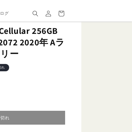
ロ
カ
グ
ー
ブログ
イ
ト
ン
+Cellular 256GB
72 2020年 Aラ
フリー
切れ
り切れ