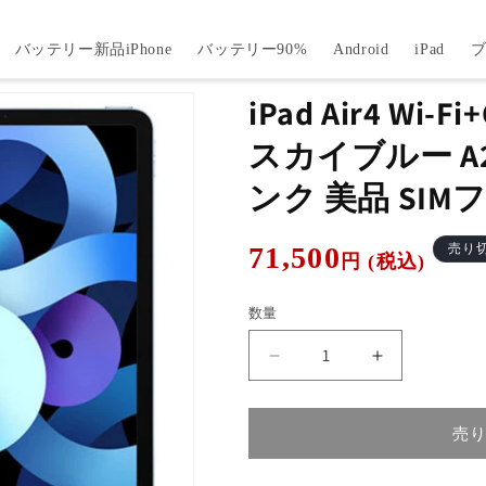
バッテリー新品iPhone
バッテリー90%
Android
iPad
iPad Air4 Wi-Fi
スカイブルー A20
ンク 美品 SIM
通
71,500
売り
円 (税込)
常
価
数量
格
iPad
iPad
Air4
Air4
Wi-
Wi-
Fi+Cellular
Fi+Cellular
売
256GB
256GB
ス
ス