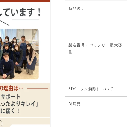
数
数
商品説明
量
量
を
を
減
増
ら
や
す
す
製造番号・バッテリー最大容
量
SIMロック解除について
付属品