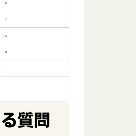
○
○
○
×
×