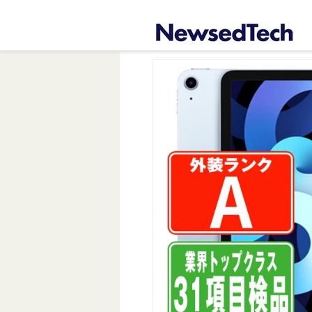
コンテ
ンツに
進む
商品情
報にス
キップ