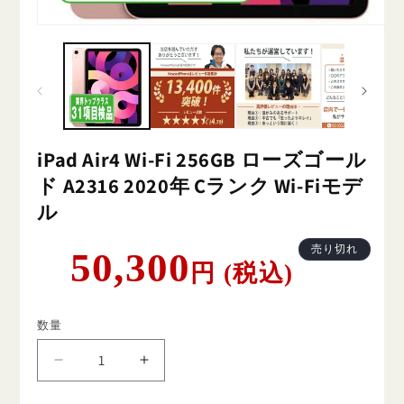
iPad Air4 Wi-Fi 256GB ローズゴール
ド A2316 2020年 Cランク Wi-Fiモデ
ル
通
売り切れ
50,300
円 (税込)
常
価
格
数量
iPad
iPad
Air4
Air4