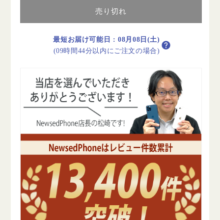
Wi-
Wi-
Fi
Fi
売り切れ
256GB
256GB
ロ
ロ
最短お届け可能日
:
08月08日(土)
ー
ー
(09時間44分以内にご注文の場合)
ズ
ズ
ゴ
ゴ
ー
ー
ル
ル
ド
ド
A2316
A2316
2020
2020
年
年
C
C
ラ
ラ
ン
ン
ク
ク
Wi-
Wi-
Fi
Fi
モ
モ