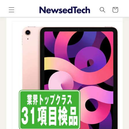
コンテ
カ
ンツに
ー
進む
ト
商品情
報にス
キップ