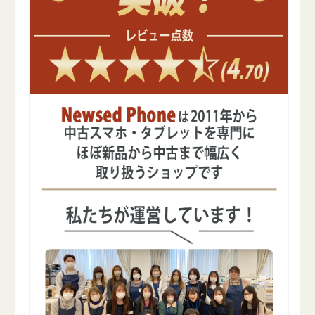
デ
デ
ル
ル
の
の
数
数
量
量
を
を
減
増
ら
や
す
す