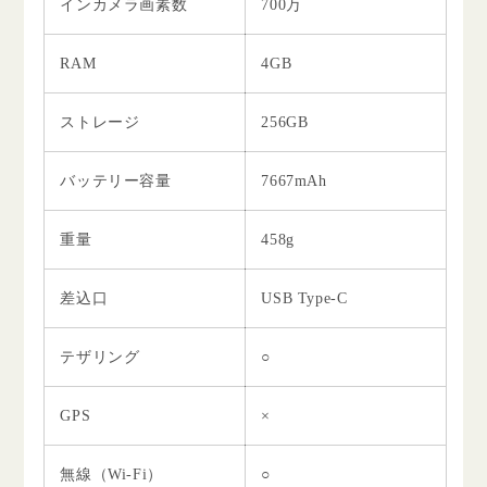
インカメラ画素数
700万
RAM
4GB
ストレージ
256GB
バッテリー容量
7667mAh
重量
458g
差込口
USB Type-C
テザリング
○
GPS
×
無線（Wi-Fi）
○