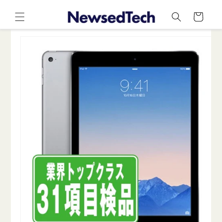
コンテ
カ
ンツに
ー
進む
ト
商品情
報にス
キップ