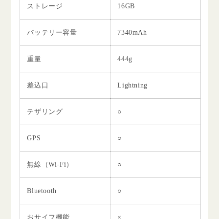
ストレージ
16GB
バッテリー容量
7340mAh
重量
444g
差込口
Lightning
テザリング
○
GPS
○
無線（Wi-Fi）
○
Bluetooth
○
おサイフ機能
×