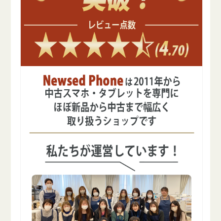
の
の
数
数
量
量
を
を
減
増
ら
や
す
す