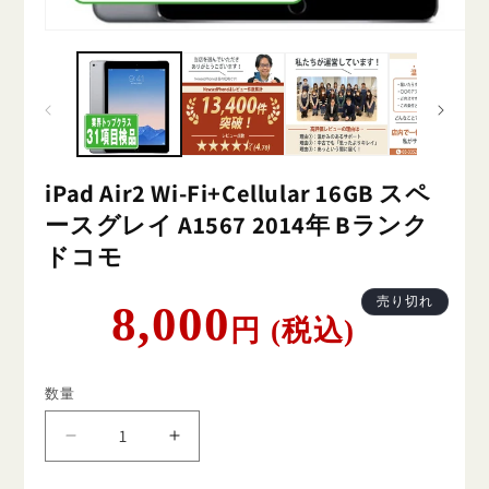
iPad Air2 Wi-Fi+Cellular 16GB スペ
ースグレイ A1567 2014年 Bランク
ドコモ
通
売り切れ
8,000
円 (税込)
常
価
格
数量
iPad
iPad
Air2
Air2