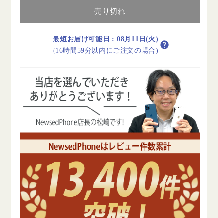
Wi-
Wi-
Fi+Cellular
Fi+Cellular
売り切れ
16GB
16GB
ス
ス
最短お届け可能日
:
08月11日(火)
ペ
ペ
(16時間59分以内にご注文の場合)
ー
ー
ス
ス
グ
グ
レ
レ
イ
イ
A1567
A1567
2014
2014
年
年
B
B
ラ
ラ
ン
ン
ク
ク
ド
ド
コ
コ
モ
モ