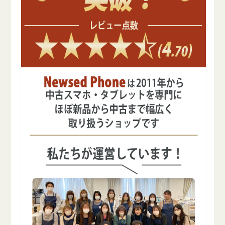
量
量
を
を
減
増
ら
や
す
す