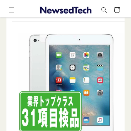
コンテ
カ
ンツに
ー
進む
ト
商品情
報にス
キップ