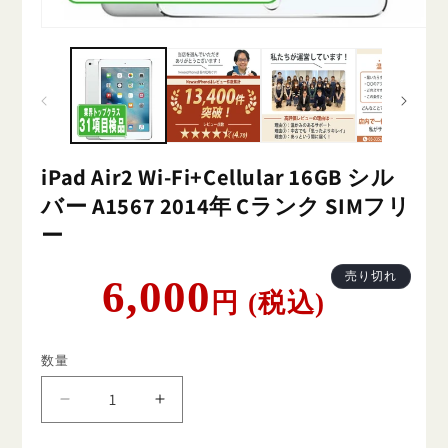
iPad Air2 Wi-Fi+Cellular 16GB シル
バー A1567 2014年 Cランク SIMフリ
ー
通
売り切れ
6,000
円 (税込)
常
価
格
数量
iPad
iPad
Air2
Air2