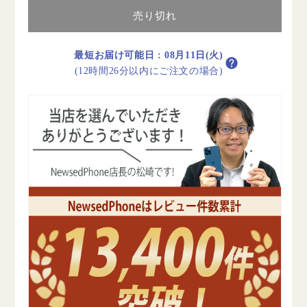
Wi-
Wi-
Fi+Cellular
Fi+Cellular
売り切れ
16GB
16GB
シ
シ
最短お届け可能日
:
08月11日(火)
ル
ル
(12時間26分以内にご注文の場合)
バ
バ
ー
ー
A1567
A1567
2014
2014
年
年
C
C
ラ
ラ
ン
ン
ク
ク
SIM
SIM
フ
フ
リ
リ
ー
ー
の
の
数
数