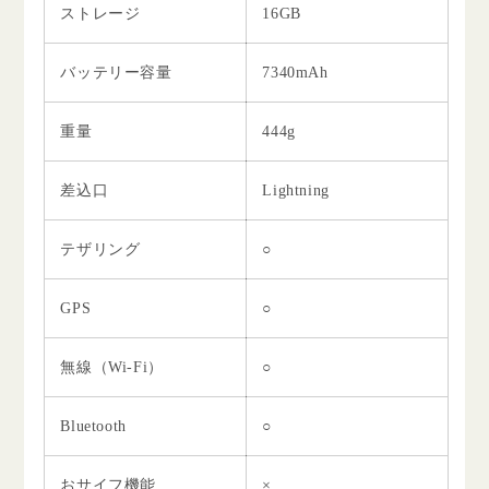
ストレージ
16GB
バッテリー容量
7340mAh
重量
444g
差込口
Lightning
テザリング
○
GPS
○
無線（Wi-Fi）
○
Bluetooth
○
おサイフ機能
×