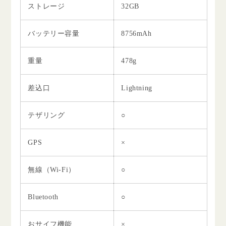
ストレージ
32GB
バッテリー容量
8756mAh
重量
478g
差込口
Lightning
テザリング
○
GPS
×
無線（Wi-Fi）
○
Bluetooth
○
おサイフ機能
×