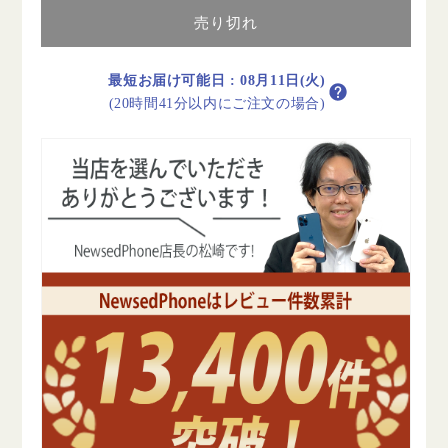
Fi
Fi
32GB
32GB
売り切れ
9.7
9.7
イ
イ
最短お届け可能日
:
08月11日(火)
ン
ン
(20時間41分以内にご注文の場合)
チ
チ
シ
シ
ル
ル
バ
バ
ー
ー
A1893
A1893
2018
2018
年
年
B
B
ラ
ラ
ン
ン
ク
ク
Wi-
Wi-
Fi
Fi
モ
モ