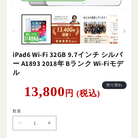
iPad6 Wi-Fi 32GB 9.7インチ シルバ
ー A1893 2018年 Bランク Wi-Fiモデ
ル
通
売り切れ
13,800
円 (税込)
常
価
格
数量
iPad6
iPad6
Wi-
Wi-