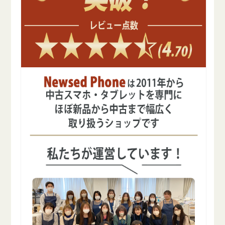
デ
デ
ル
ル
の
の
数
数
量
量
を
を
減
増
ら
や
す
す