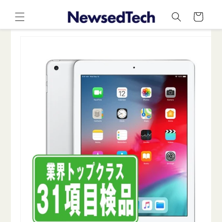
コンテ
カ
ンツに
ー
進む
ト
商品情
報にス
キップ