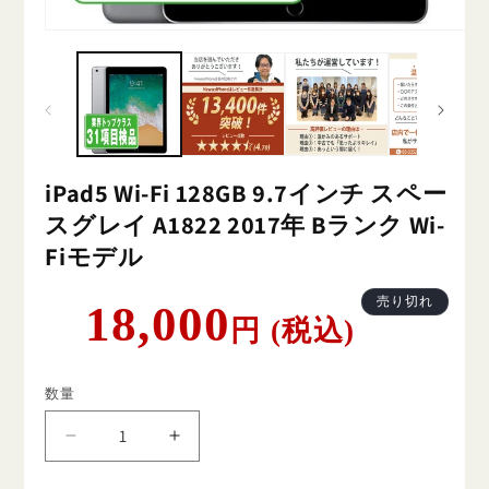
iPad5 Wi-Fi 128GB 9.7インチ スペー
スグレイ A1822 2017年 Bランク Wi-
Fiモデル
通
売り切れ
18,000
円 (税込)
常
価
格
数量
iPad5
iPad5
Wi-
Wi-