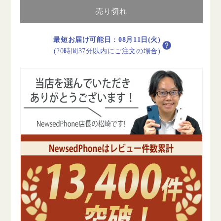
Fi
Fi
128GB
128GB
売り切れ
9.7
9.7
イ
イ
最短お届け可能日
:
08月11日(火)
ン
ン
(20時間37分以内にご注文の場合)
チ
チ
ス
ス
ペ
ペ
ー
ー
ス
ス
グ
グ
レ
レ
イ
イ
A1822
A1822
2017
2017
年
年
B
B
ラ
ラ
ン
ン
ク
ク