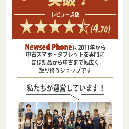
Wi-
Wi-
Fi
Fi
モ
モ
デ
デ
ル
ル
の
の
数
数
量
量
を
を
減
増
ら
や
す
す