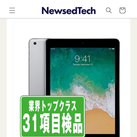
コンテ
カ
ンツに
ー
進む
ト
商品情
報にス
キップ