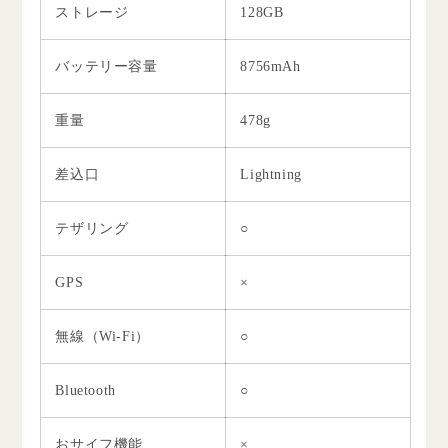
ストレージ
128GB
バッテリー容量
8756mAh
重量
478g
差込口
Lightning
テザリング
○
GPS
×
無線（Wi-Fi）
○
Bluetooth
○
おサイフ機能
×