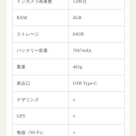
インカメラ画素数
1200万
RAM
4GB
ストレージ
64GB
バッテリー容量
7667mAh
重量
481g
差込口
USB Type-C
テザリング
○
GPS
○
無線（Wi-Fi）
○