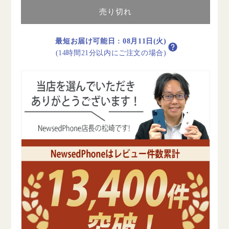
Fi
Fi
64GB
64GB
売り切れ
10.9
10.9
イ
イ
最短お届け可能日
:
08月11日(火)
ン
ン
(14時間21分以内にご注文の場合)
チ
チ
シ
シ
ル
ル
バ
バ
ー
ー
A2696
A2696
2022/10/1
2022/10/1
A
A
ラ
ラ
ン
ン
ク
ク
美
美
品
品
Wi-
Wi-
Fi
Fi