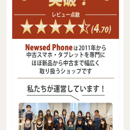
モ
モ
デ
デ
ル
ル
の
の
数
数
量
量
を
を
減
増
ら
や
す
す