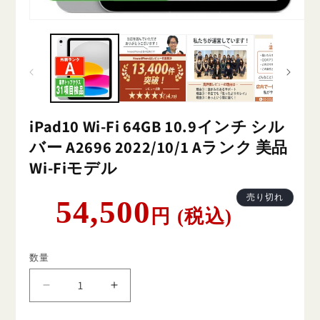
iPad10 Wi-Fi 64GB 10.9インチ シル
バー A2696 2022/10/1 Aランク 美品
Wi-Fiモデル
通
売り切れ
54,500
円 (税込)
常
価
格
数量
iPad10
iPad10
Wi-
Wi-