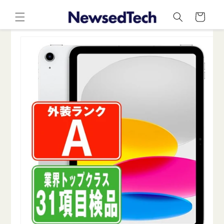
コンテ
カ
ンツに
ー
進む
ト
商品情
報にス
キップ