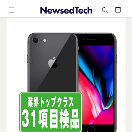
コンテ
カ
ンツに
ー
進む
ト
商品情
報にス
キップ