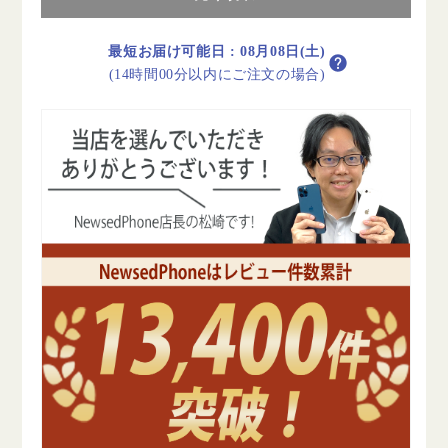
ル
ル
バ
バ
最短お届け可能日
:
08月08日(土)
ー
ー
(14時間00分以内にご注文の場合)
B
B
ラ
ラ
ン
ン
ク
ク
SIM
SIM
フ
フ
リ
リ
ー
ー
の
の
数
数
量
量
を
を
減
増
ら
や
す
す