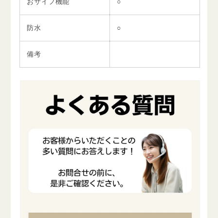
おサイフ機能
○
防水
○
備考