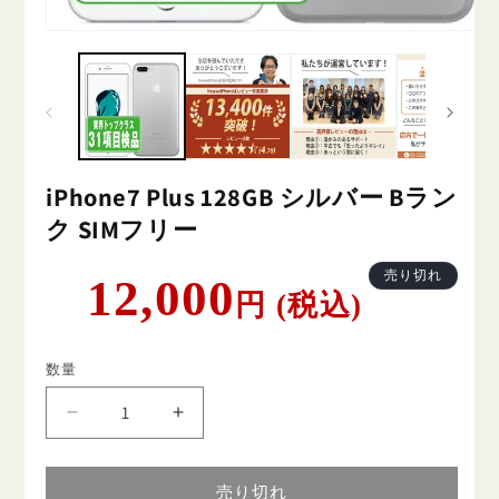
iPhone7 Plus 128GB シルバー Bラン
ク SIMフリー
通
売り切れ
12,000
円 (税込)
常
価
格
数量
iPhone7
iPhone7
Plus
Plus
128GB
128GB
シ
シ
売り切れ