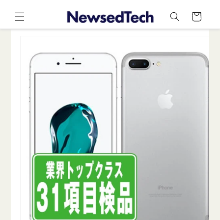
コンテ
カ
ンツに
ー
進む
ト
商品情
報にス
キップ