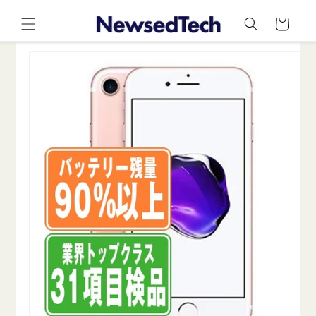
コンテ
カ
ンツに
ー
進む
ト
商品情
報にス
キップ