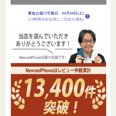
リ
リ
ー
ー
90%
90%
最短お届け可能日
:
08月08日(土)
以
以
(23時間26分以内にご注文の場合)
上
上
iPhone7
iPhone7
32GB
32GB
ロ
ロ
ー
ー
ズ
ズ
ゴ
ゴ
ー
ー
ル
ル
ド
ド
B
B
ラ
ラ
ン
ン
ク
ク
SIM
SIM
フ
フ