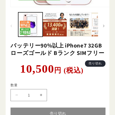
バッテリー90%以上 iPhone7 32GB
ローズゴールド Bランク SIMフリー
通
売り切れ
10,500
円 (税込)
常
価
格
数量
バ
バ
ッ
ッ
テ
テ
売り切れ