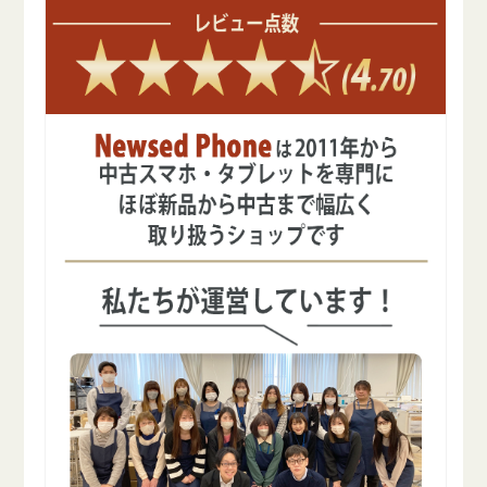
リ
リ
ー
ー
の
の
数
数
量
量
を
を
減
増
ら
や
す
す