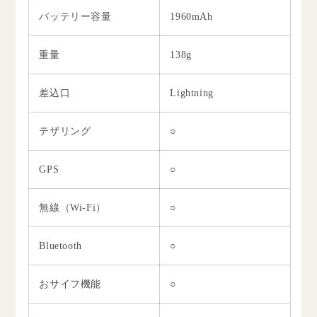
バッテリー容量
1960mAh
重量
138g
差込口
Lightning
テザリング
○
GPS
○
無線（Wi-Fi）
○
Bluetooth
○
おサイフ機能
○