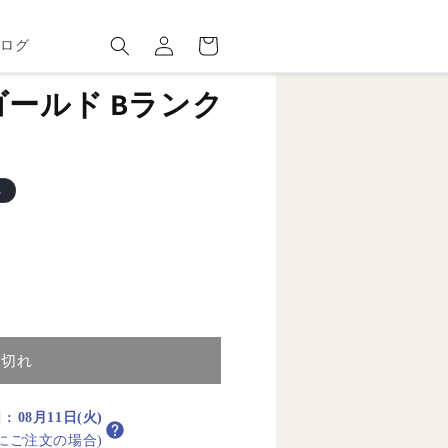
ロ
カ
グ
ー
ブログ
イ
ト
ン
GB ゴールド Bランク
れ
り切れ
日
:
08月11日(火)
内にご注文の場合)