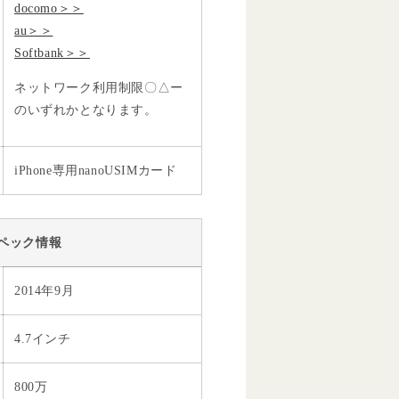
docomo＞＞
au＞＞
Softbank＞＞
ネットワーク利用制限〇△ー
のいずれかとなります。
iPhone専用nanoUSIMカード
ペック情報
2014年9月
4.7インチ
800万