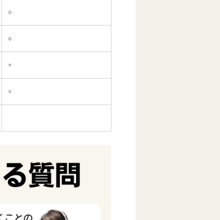
○
○
×
×