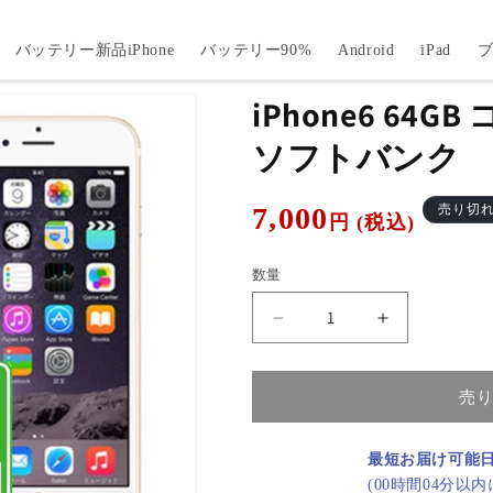
バッテリー新品iPhone
バッテリー90%
Android
iPad
iPhone6 64
ソフトバンク
通
7,000
売り切
円 (税込)
常
価
数量
格
iPhone6
iPhone6
64GB
64GB
ゴ
ゴ
売
ー
ー
ル
ル
ド
ド
最短お届け可能
B
B
(00時間04分以