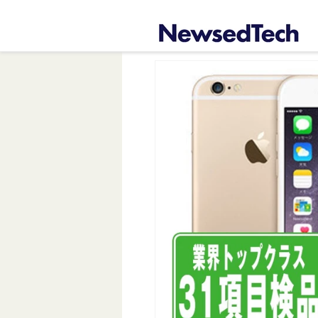
コンテ
ンツに
進む
商品情
報にス
キップ