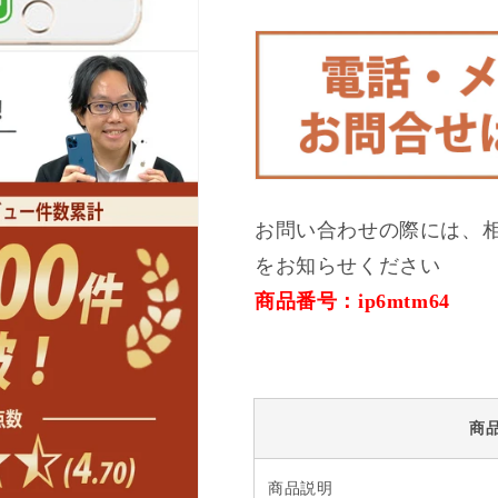
ラ
ラ
ン
ン
ク
ク
ソ
ソ
フ
フ
ト
ト
バ
バ
ン
ン
ク
ク
お問い合わせの際には、
の
の
をお知らせください
数
数
商品番号：ip6mtm64
量
量
を
を
減
増
ら
や
す
す
商
商品説明