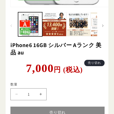
iPhone6 16GB シルバー Aランク 美
品 au
通
売り切れ
7,000
円 (税込)
常
価
格
数量
iPhone6
iPhone6
16GB
16GB
シ
シ
売り切れ
ル
ル