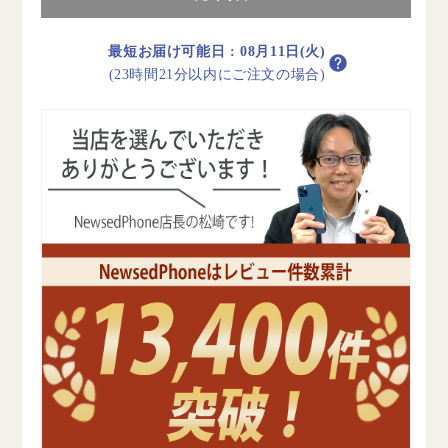
バ
バ
ー
ー
最短お届け可能日
:
08月11日(火)
A
A
(23時間21分以内にご注文の場合)
ラ
ラ
ン
ン
ク
ク
美
美
品
品
au
au
の
の
数
数
量
量
を
を
減
増
ら
や
す
す