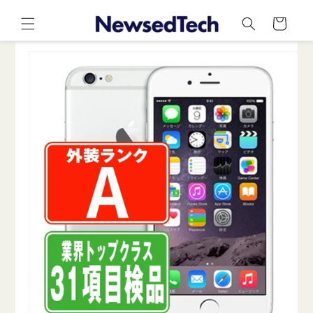
コンテ
カ
ンツに
ー
進む
ト
商品情
報にス
キップ