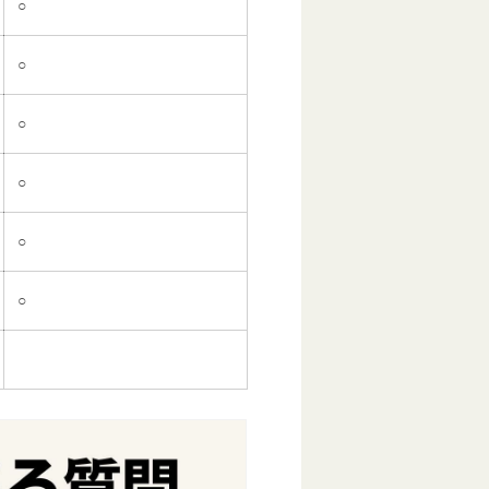
○
○
○
○
○
○