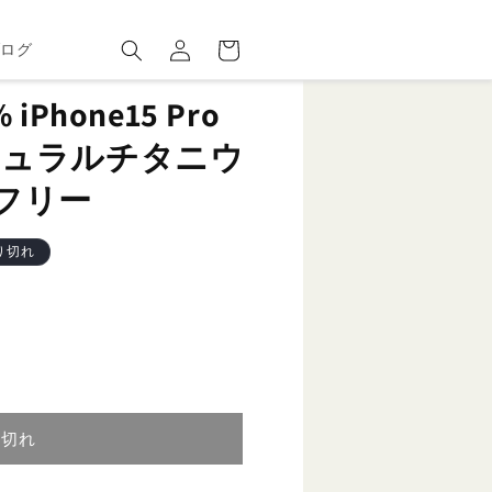
ロ
カ
グ
ー
ブログ
イ
ト
ン
Phone15 Pro
 ナチュラルチタニウ
Mフリー
り切れ
り切れ