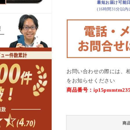
100%
100%
最短お届け可能
iPhone15
iPhone15
(16時間31分以
Pro
Pro
Max
Max
256GB
256GB
ナ
ナ
チ
チ
ュ
ュ
ラ
ラ
ル
ル
チ
チ
お問い合わせの際には、
タ
タ
をお知らせください
ニ
ニ
ウ
ウ
商品番号：ip15pmmtm235
ム
ム
B
B
ラ
ラ
ン
ン
ク
ク
商
SIM
SIM