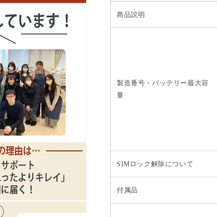
フ
フ
商品説明
リ
リ
ー
ー
の
の
数
数
量
量
を
を
製造番号・バッテリー最大容
減
増
量
ら
や
す
す
SIMロック解除について
付属品