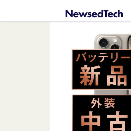
コンテ
ンツに
進む
商品情
報にス
キップ