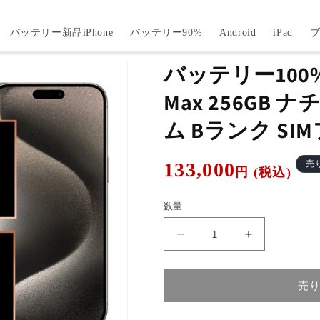
バッテリー新品iPhone
バッテリー90%
Android
iPad
バッテリー100% i
Max 256GB
ム Bランク SI
通
133,000
売
円 (税込)
常
価
数量
格
バ
バ
ッ
ッ
テ
テ
売
リ
リ
ー
ー