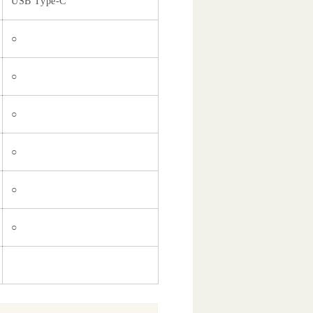
USB Type-C
○
○
○
○
○
○