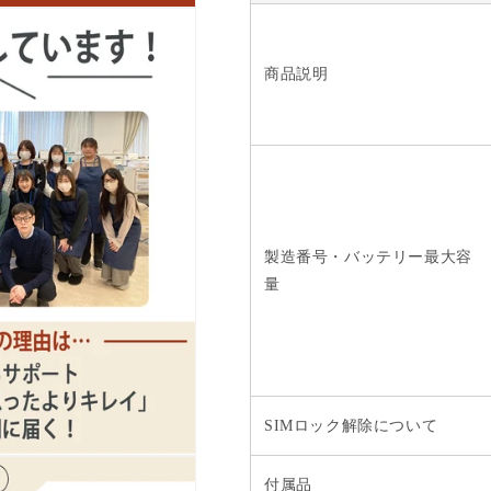
減
増
ら
や
す
す
商品説明
製造番号・バッテリー最大容
量
SIMロック解除について
付属品