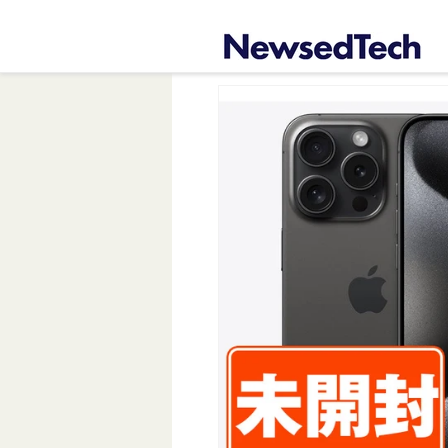
コンテ
ンツに
進む
商品情
報にス
キップ