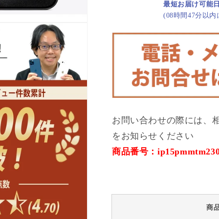
Max
Max
最短お届け可能
1TB
1TB
(08時間47分以
ブ
ブ
ラ
ラ
ッ
ッ
ク
ク
チ
チ
タ
タ
ニ
ニ
ウ
ウ
ム
ム
お問い合わせの際には、
SIM
SIM
をお知らせください
フ
フ
リ
リ
商品番号：ip15pmmtm230
ー
ー
の
の
数
数
量
量
商
を
を