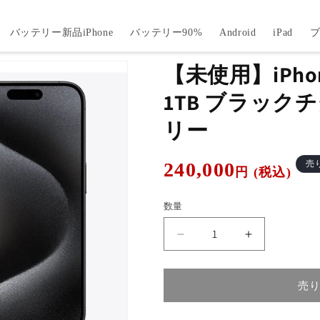
バッテリー新品iPhone
バッテリー90%
Android
iPad
【未使用】iPhone
1TB ブラックチ
リー
通
240,000
売
円 (税込)
常
価
数量
格
【未
【未
使
使
用】
用】
売
iPhone15
iPhone15
Pro
Pro