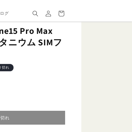
ロ
カ
グ
ー
ブログ
イ
ト
ン
15 Pro Max
タニウム SIMフ
り切れ
り切れ