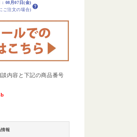
日
:
08月07日(金)
内にご注文の場合)
相談内容と下記の商品番号
4b
品情報