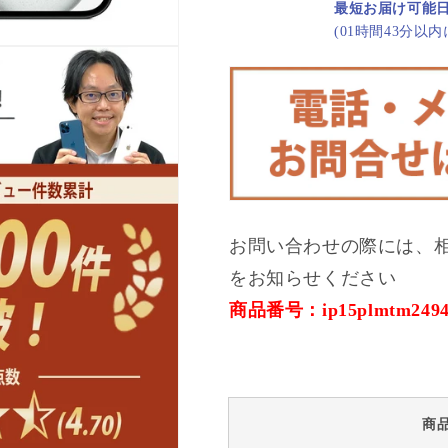
90%
90%
最短お届け可能
以
以
(01時間43分以
上
上
iPhone15
iPhone15
Plus
Plus
128GB
128GB
ブ
ブ
ラ
ラ
ッ
ッ
ク
ク
B
B
お問い合わせの際には、
ラ
ラ
をお知らせください
ン
ン
ク
ク
商品番号：ip15plmtm249
SIM
SIM
フ
フ
リ
リ
ー
ー
の
の
商