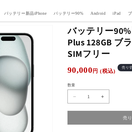
バッテリー新品iPhone
バッテリー90%
Android
iPad
バッテリー90%以上
Plus 128GB
SIMフリー
通
90,000
売り
円 (税込)
常
価
数量
格
バ
バ
ッ
ッ
テ
テ
売
リ
リ
ー
ー