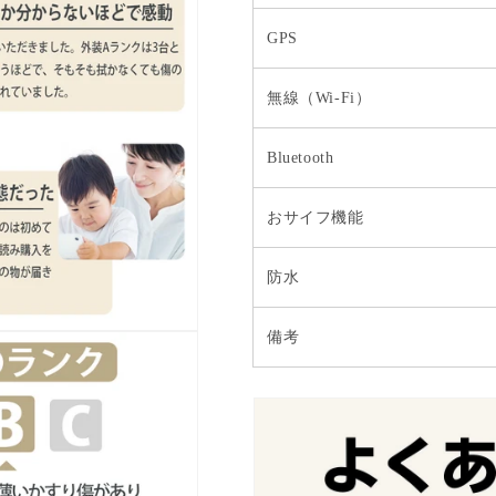
GPS
無線（Wi-Fi）
Bluetooth
おサイフ機能
防水
備考