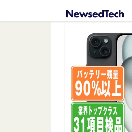
コンテ
ンツに
進む
商品情
報にス
キップ