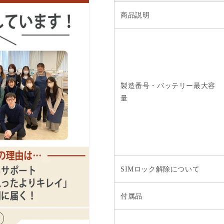
数
数
量
量
商品説明
を
を
減
増
ら
や
す
す
製造番号・バッテリー最大容
量
SIMロック解除について
付属品