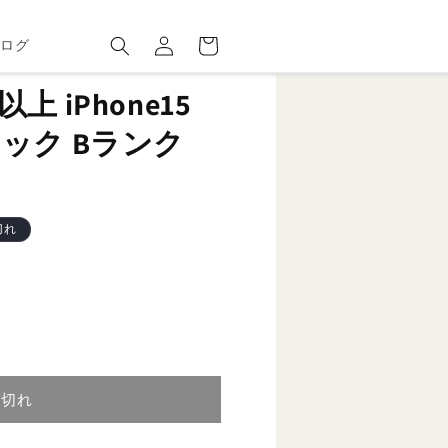
ロ
カ
グ
ー
ブログ
イ
ト
ン
 iPhone15
 ブラック Bランク
切れ
り切れ