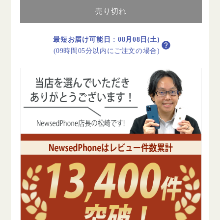
テ
テ
売り切れ
リ
リ
ー
ー
100%
100%
最短お届け可能日
:
08月08日(土)
iPhone14
iPhone14
(09時間05分以内にご注文の場合)
Pro
Pro
128GB
128GB
ゴ
ゴ
ー
ー
ル
ル
ド
ド
A
A
ラ
ラ
ン
ン
ク
ク
美
美
品
品
SIM
SIM
フ
フ
リ
リ