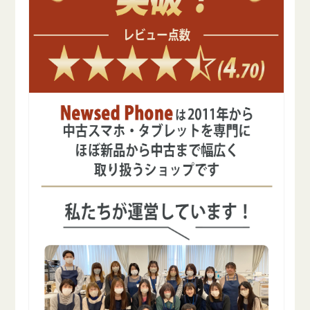
ー
ー
の
の
数
数
量
量
を
を
減
増
ら
や
す
す