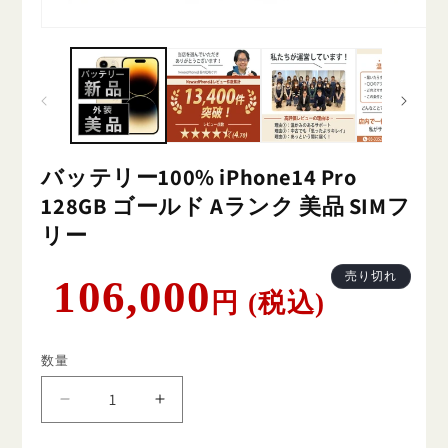
バッテリー100% iPhone14 Pro
128GB ゴールド Aランク 美品 SIMフ
リー
通
売り切れ
106,000
円 (税込)
常
価
格
数量
バ
バ
ッ
ッ