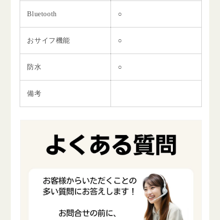
Bluetooth
○
おサイフ機能
○
防水
○
備考