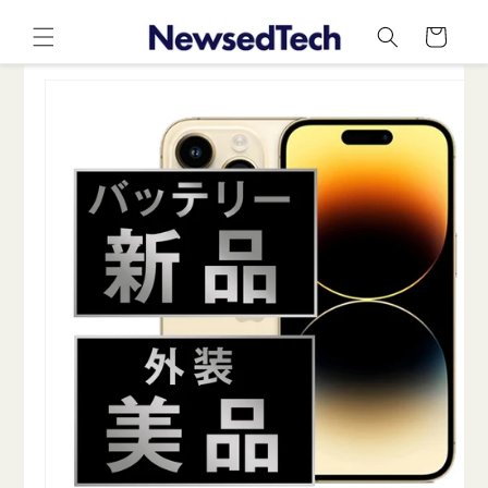
コンテ
カ
ンツに
ー
進む
ト
商品情
報にス
キップ